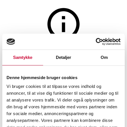
Møbler
Auktionen er afsluttet
Samtykke
Detaljer
Om
Preben Fabricius. Lænestol,
model 710, Conversation Chair
Denne hjemmeside bruger cookies
i sort læder
Vi bruger cookies til at tilpasse vores indhold og
annoncer, til at vise dig funktioner til sociale medier og til
at analysere vores trafik. Vi deler også oplysninger om
SHOWROOM
VURDERING
VARENUMMER
din brug af vores hjemmeside med vores partnere inden
for sociale medier, annonceringspartnere og
Vejle
DKK
16.000
6472796
analysepartnere. Vores partnere kan kombinere disse
Lænestole