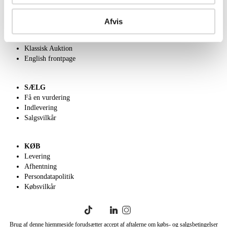
OM OS
Om Lauritz.com
Afvis
Kontakt os
Velgørenhed
Klassisk Auktion
English frontpage
SÆLG
Få en vurdering
Indlevering
Salgsvilkår
KØB
Levering
Afhentning
Persondatapolitik
Købsvilkår
Brug af denne hjemmeside forudsætter accept af aftalerne om købs- og salgsbetingelser