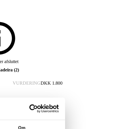
r afsluttet
adeira (2)
VURDERING
DKK
1.800
Om