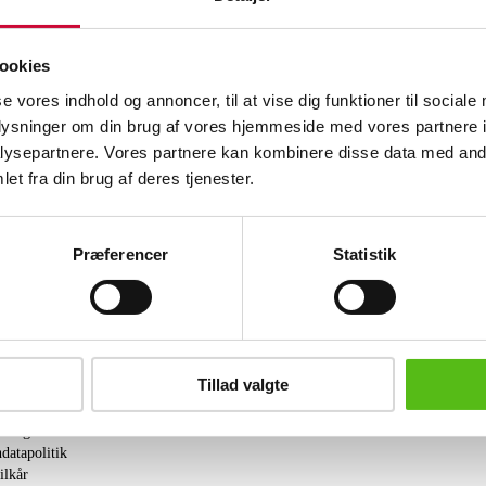
Pure Leaf. To armringe model Madeira,
guld og hvidguld. Nye og ubrugte. Vejl
(2)
ookies
se vores indhold og annoncer, til at vise dig funktioner til sociale
Se hele udvalget på Konkursboet efter
oplysninger om din brug af vores hjemmeside med vores partnere i
ysepartnere. Vores partnere kan kombinere disse data med andr
Lignende varer
et fra din brug af deres tjenester.
brev og modtag nyheder samt tilbud direkte i din email.
Præferencer
Statistik
Tillad valgte
ing
tning
datapolitik
ilkår