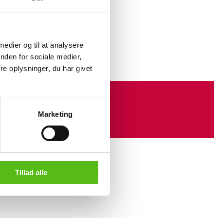
 small og Large. Belagt med 18 kt.
. udsalgspris samlet ca. 4.980 DKK.
 medier og til at analysere
 Pure Leaf
her
nden for sociale medier,
e oplysninger, du har givet
Marketing
Tillad alle