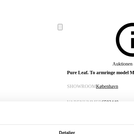
Auktionen e
Pure Leaf. To armringe model M
SHOWROOM
København
VARENUMMER
6503440
Nyproduceret vare
Momsvare
Beskrivelse
Detaljer