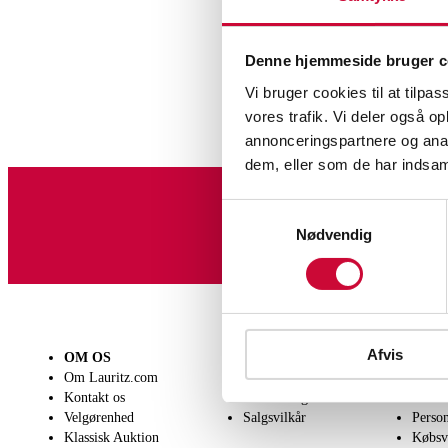
Denne hjemmeside bruger c
Vi bruger cookies til at tilpas
vores trafik. Vi deler også 
annonceringspartnere og anal
dem, eller som de har indsaml
Samtykkevalg
Tilmeld dig vores nyheds
Nødvendig
Afvis
OM OS
SÆLG
KØB
Om Lauritz.com
Få en vurdering
Lever
Kontakt os
Indlevering
Afhen
Velgørenhed
Salgsvilkår
Person
Klassisk Auktion
Købsv