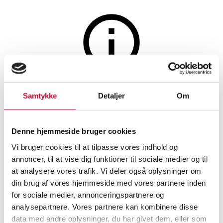
Smykker
Auktionen er afsluttet
Samtykke
Detaljer
Om
Ring med ferskvands
kulturperle af 8 kt. guld, str. 52
Denne hjemmeside bruger cookies
Vi bruger cookies til at tilpasse vores indhold og
SHOWROOM
VURDERING
VARENUMMER
annoncer, til at vise dig funktioner til sociale medier og til
at analysere vores trafik. Vi deler også oplysninger om
din brug af vores hjemmeside med vores partnere inden
Aalborg
DKK
1.300
6318364
for sociale medier, annonceringspartnere og
Momsvare
analysepartnere. Vores partnere kan kombinere disse
Ringe
data med andre oplysninger, du har givet dem, eller som
Beskrivelse