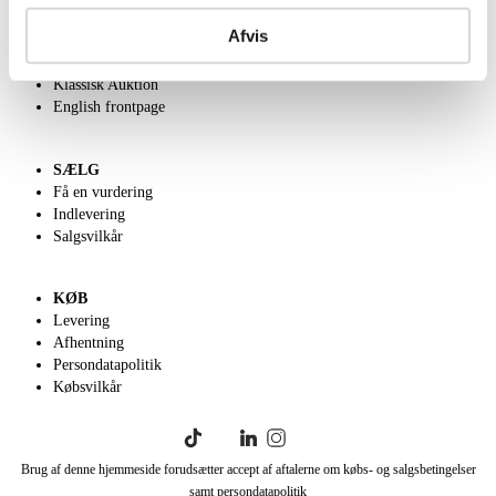
Om Lauritz.com
Afvis
Kontakt os
Velgørenhed
Klassisk Auktion
English frontpage
SÆLG
Få en vurdering
Indlevering
Salgsvilkår
KØB
Levering
Afhentning
Persondatapolitik
Købsvilkår
Brug af denne hjemmeside forudsætter accept af aftalerne om købs- og salgsbetingelser
samt persondatapolitik