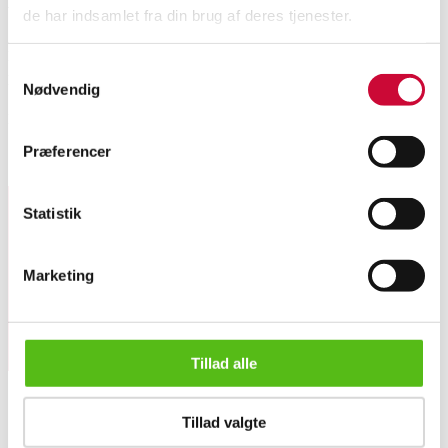
de har indsamlet fra din brug af deres tjenester.
Ring udført i 8 kt. guld, prydet med en hvid ferskvands kulturperle,
Samtykkevalg
perlediam. 9,5 mm. Ringstr. 52. Vægt ca. 3 gram. Vejl. pris er 3.295,-.
Nødvendig
Denne vare hidrører en ophørt smykkeforretning.
Præferencer
Lignende varer
Statistik
Tilmeld dig vores nyhedsbrev og modtag nyheder samt
tilbud direkte i din email.
Marketing
Tillad alle
Ring med ferskvands kulturperle af 8 kt. guld, str. 52
Tillad valgte
OM OS