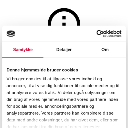
Maleri og skulpturer
Auktionen er afsluttet
Samtykke
Detaljer
Om
Robert Jacobsen: Komposition,
ætsning i farver (cd)
Denne hjemmeside bruger cookies
Vi bruger cookies til at tilpasse vores indhold og
annoncer, til at vise dig funktioner til sociale medier og til
SHOWROOM
VURDERING
VARENUMMER
at analysere vores trafik. Vi deler også oplysninger om
din brug af vores hjemmeside med vores partnere inden
for sociale medier, annonceringspartnere og
Hørsholm
DKK
4.000
6526012
analysepartnere. Vores partnere kan kombinere disse
data med andre oplysninger, du har givet dem, eller som
Beskrivelse
Grafik og fotografi
de har indsamlet fra din brug af deres tjenester.