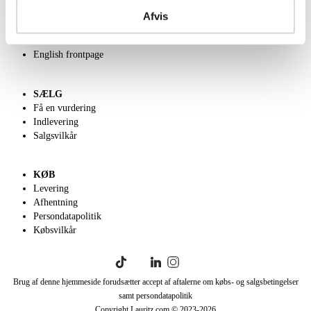
Kontakt os
Afvis
Velgørenhed
Klassisk Auktion
English frontpage
SÆLG
Få en vurdering
Indlevering
Salgsvilkår
KØB
Levering
Afhentning
Persondatapolitik
Købsvilkår
Brug af denne hjemmeside forudsætter accept af aftalerne om købs- og salgsbetingelser
samt persondatapolitik
Copyright Lauritz.com © 2023-
2026