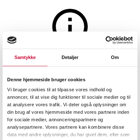
Glas, porcelæn og keramik
Auktionen er afsluttet
Samtykke
Detaljer
Om
Rørstrand 'Ostindia' service i
fajance. (65)
Denne hjemmeside bruger cookies
Vi bruger cookies til at tilpasse vores indhold og
annoncer, til at vise dig funktioner til sociale medier og til
SHOWROOM
VURDERING
VARENUMMER
at analysere vores trafik. Vi deler også oplysninger om
din brug af vores hjemmeside med vores partnere inden
Hørsholm
DKK
1.900
6506850
for sociale medier, annonceringspartnere og
analysepartnere. Vores partnere kan kombinere disse
Beskrivelse
data med andre oplysninger, du har givet dem, eller som
Spisestel, kaffestel