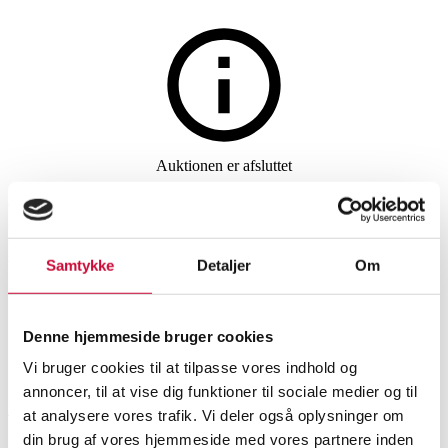
Ure
Auktionen er afsluttet
Rolex Oyster Perpetual
Datejust damearmbåndsur, 18
Samtykke
Detaljer
Om
kt. guld og stål
Denne hjemmeside bruger cookies
SHOWROOM
VURDERING
VARENUMMER
Vi bruger cookies til at tilpasse vores indhold og
annoncer, til at vise dig funktioner til sociale medier og til
Roskilde
DKK
40.000
6546550
at analysere vores trafik. Vi deler også oplysninger om
Dameure
din brug af vores hjemmeside med vores partnere inden