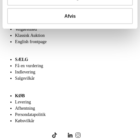
OM OS
Afvis
Om Lauritz.com
Kontakt os
Velgørenhed
Klassisk Auktion
English frontpage
SÆLG
Få en vurdering
Indlevering
Salgsvilkår
KØB
Levering
Afhentning
Persondatapolitik
Købsvilkår