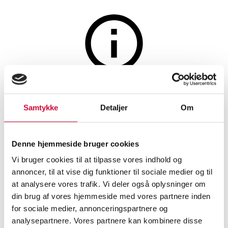
Hus og have
Auktionen er afsluttet
Ronan og Erwan Bouroullec
Samtykke
Detaljer
Om
for HAY. Havebord 96,5x41
cm, Balcony - Dark Forest
Denne hjemmeside bruger cookies
Vi bruger cookies til at tilpasse vores indhold og
annoncer, til at vise dig funktioner til sociale medier og til
SHOWROOM
VURDERING
VARENUMMER
at analysere vores trafik. Vi deler også oplysninger om
din brug af vores hjemmeside med vores partnere inden
Aarhus
DKK
1.300
6538370
for sociale medier, annonceringspartnere og
analysepartnere. Vores partnere kan kombinere disse
Havemøbler
Momsvare