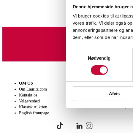
Denne hjemmeside bruger c
Vi bruger cookies til at tilpas
vores trafik. Vi deler også 
annonceringspartnere og anal
dem, eller som de har indsaml
Tilmeld dig vores nyheds
Samtykkevalg
Nødvendig
OM OS
SÆLG
KØB
Om Lauritz.com
Få en vurdering
Lever
Afvis
Kontakt os
Indlevering
Afhen
Velgørenhed
Salgsvilkår
Person
Klassisk Auktion
Købsv
English frontpage