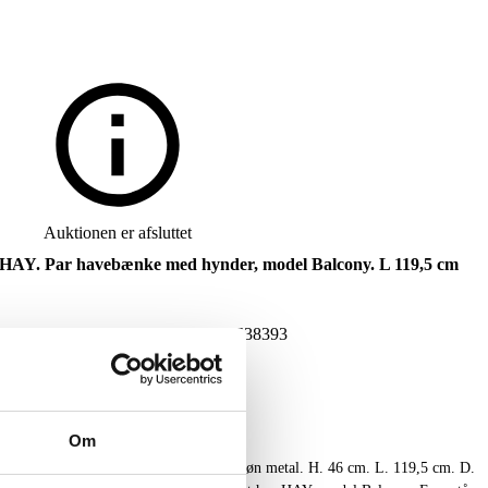
Auktionen er afsluttet
 HAY. Par havebænke med hynder, model Balcony. L 119,5 cm
NG
DKK
2.400
VARENUMMER
6538393
Om
ænke med stel af pulverlakeret mørkegrøn metal. H. 46 cm. L. 119,5 cm. D.