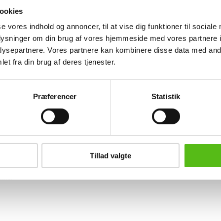
35 cm. Inkl. to polstrede hynder af mø
ookies
ubrugt i original indpakning (2)
se vores indhold og annoncer, til at vise dig funktioner til sociale
Lignende varer
oplysninger om din brug af vores hjemmeside med vores partnere i
ysepartnere. Vores partnere kan kombinere disse data med andr
et fra din brug af deres tjenester.
brev og modtag nyheder samt tilbud direkte i din email.
Præferencer
Statistik
ing
Tillad valgte
tning
datapolitik
ilkår