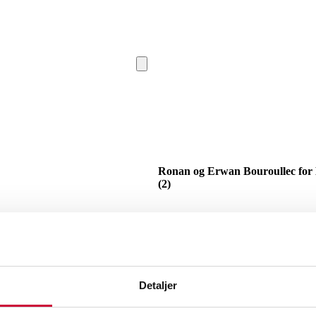
Ronan og Erwan Bouroullec for
(2)
SHOWROOM
Aarhus
VURDERI
Momsvare
Beskrivelse
Detaljer
Ronan og Erwan Bouroullec. Par haveb