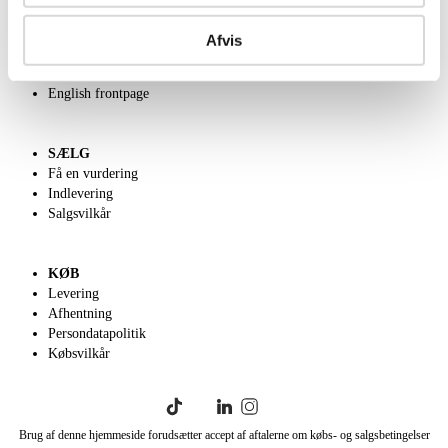
OM OS
Om Lauritz.com
Afvis
Kontakt os
Velgørenhed
English frontpage
SÆLG
Få en vurdering
Indlevering
Salgsvilkår
KØB
Levering
Afhentning
Persondatapolitik
Købsvilkår
Brug af denne hjemmeside forudsætter accept af aftalerne om købs- og salgsbetingelser