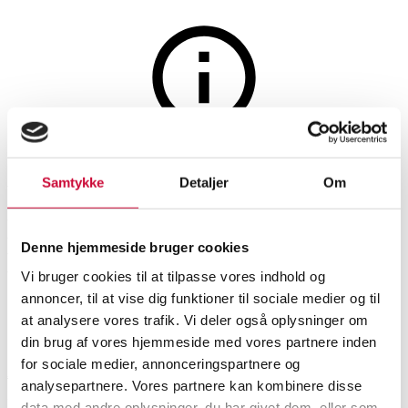
Møbler
Auktionen er afsluttet
Samtykke
Detaljer
Om
Ronan & Erwan Bouroullec for
Hay. Spisebord, model CPH20,
Denne hjemmeside bruger cookies
Eg
Vi bruger cookies til at tilpasse vores indhold og
annoncer, til at vise dig funktioner til sociale medier og til
at analysere vores trafik. Vi deler også oplysninger om
SHOWROOM
VURDERING
VARENUMMER
din brug af vores hjemmeside med vores partnere inden
for sociale medier, annonceringspartnere og
Aarhus
DKK
3.800
6589055
analysepartnere. Vores partnere kan kombinere disse
Spiseborde, spisestuemøbler
Momsvare
data med andre oplysninger, du har givet dem, eller som