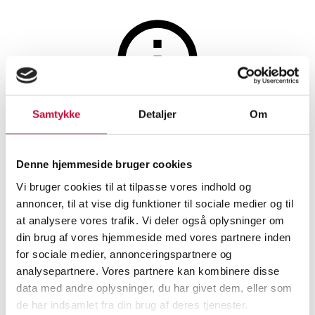
Glas, porcelæn og keramik
Samtykke
Detaljer
Om
Auktionen er afsluttet
Royal Copenhagen/Aluminia.
Denne hjemmeside bruger cookies
Samling figurer af fajance. (43)
Vi bruger cookies til at tilpasse vores indhold og
annoncer, til at vise dig funktioner til sociale medier og til
at analysere vores trafik. Vi deler også oplysninger om
SHOWROOM
VURDERING
VARENUMMER
din brug af vores hjemmeside med vores partnere inden
for sociale medier, annonceringspartnere og
København
DKK
1.900
6518414
analysepartnere. Vores partnere kan kombinere disse
data med andre oplysninger, du har givet dem, eller som
Beskrivelse
de har indsamlet fra din brug af deres tjenester.
Figurer