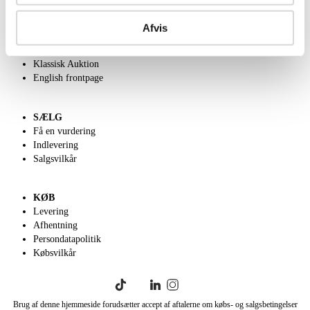
OM OS
Om Lauritz.com
Afvis
Kontakt os
Velgørenhed
Klassisk Auktion
English frontpage
SÆLG
Få en vurdering
Indlevering
Salgsvilkår
KØB
Levering
Afhentning
Persondatapolitik
Købsvilkår
Brug af denne hjemmeside forudsætter accept af aftalerne om købs- og salgsbetingelser