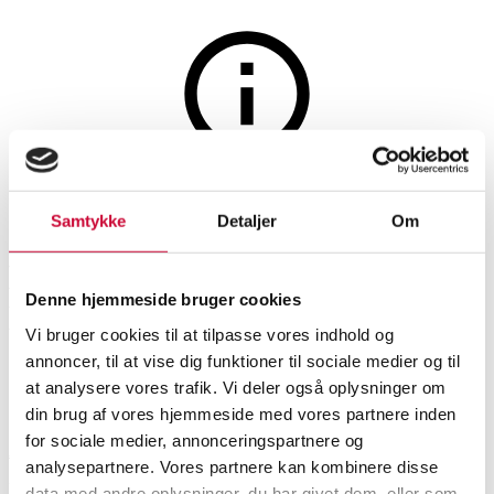
Lamper og belysning
Auktionen er afsluttet
Samtykke
Detaljer
Om
Sam Weller for HAY.
Bordlampe, model Fifty-Fifty
Denne hjemmeside bruger cookies
Mini, Soft Black
Vi bruger cookies til at tilpasse vores indhold og
annoncer, til at vise dig funktioner til sociale medier og til
at analysere vores trafik. Vi deler også oplysninger om
SHOWROOM
VURDERING
VARENUMMER
din brug af vores hjemmeside med vores partnere inden
for sociale medier, annonceringspartnere og
Aarhus
DKK
1.300
6589038
analysepartnere. Vores partnere kan kombinere disse
Bordlamper
Momsvare
data med andre oplysninger, du har givet dem, eller som