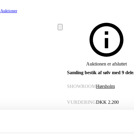
Auktioner
Auktionen er afsluttet
Samling bestik af sølv med 9 dele.
SHOWROOM
Hørsholm
VURDERING
DKK
2.200
VARENUMMER
6539349