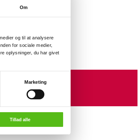
Om
ægt
ølv og
 medier og til at analysere
indre
nden for sociale medier,
e oplysninger, du har givet
Marketing
Tillad alle