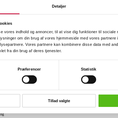
Beskrivelse
Detaljer
Samling bestik af sølv bestående af:
Fire skeer, to gafler og spade af sølv, v
ookies
346 gram samt to serveringsdele med s
Sølv, bronze, kobber og tin
stål.
se vores indhold og annoncer, til at vise dig funktioner til sociale
Fremstår med enkelte graveringer og m
oplysninger om din brug af vores hjemmeside med vores partnere i
brugsspor.
ysepartnere. Vores partnere kan kombinere disse data med andr
et fra din brug af deres tjenester.
Lignende varer
Præferencer
Statistik
brev og modtag nyheder samt tilbud direkte i din email.
Tillad valgte
ing