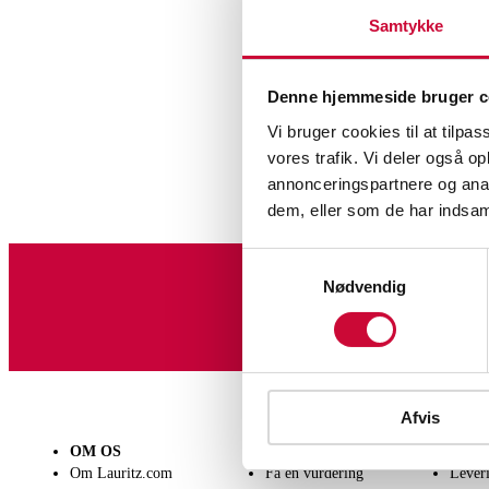
Samtykke
Denne hjemmeside bruger c
Vi bruger cookies til at tilpas
vores trafik. Vi deler også 
annonceringspartnere og anal
dem, eller som de har indsaml
Samtykkevalg
Nødvendig
Tilmeld dig vores nyheds
Afvis
OM OS
SÆLG
KØB
Om Lauritz.com
Få en vurdering
Lever