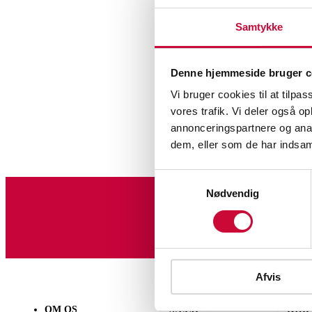
Samtykke
Denne hjemmeside bruger c
Vi bruger cookies til at tilpas
vores trafik. Vi deler også 
annonceringspartnere og anal
dem, eller som de har indsaml
Samtykkevalg
Nødvendig
Tilmeld dig vores nyheds
Afvis
OM OS
SÆLG
KØB