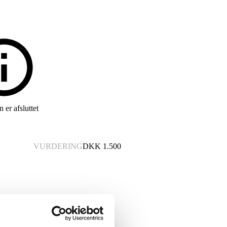
 er afsluttet
VURDERING
DKK
1.500
lstr 53 cm. Stelnummer WMB51607H .