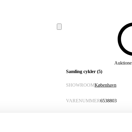
Auktionen
Samling cykler (5)
SHOWROOM
København
VARENUMMER
6538803
Beskrivelse
Mbk damecykel med 7 gear. Låst. Ste