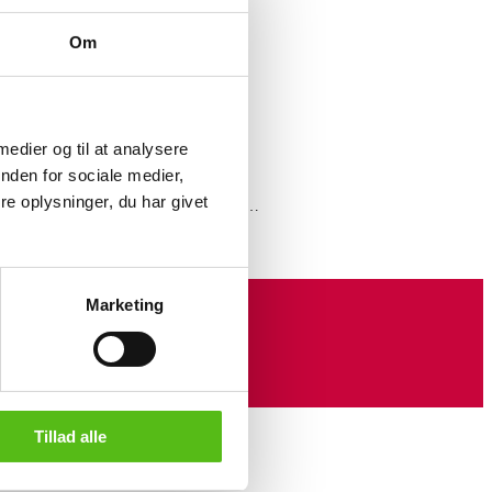
Om
elstr 55 cm. Stelnummer WBL106364C.
tteben, flade dæk samt rust.
telstr 58 cm. Stelnummer WMB58088E.
tteben samt rust.
ear. Låst. Stelstr 59 cm. Stelnummer
 medier og til at analysere
, manglende støtteben samt rust.
nden for sociale medier,
telstr 58 cm. Stelnummer WMB51053F.
e oplysninger, du har givet
092, 6093, 6089, 6057,
er, og koster.
Se alle politiets auktioner her
Marketing
Tillad alle