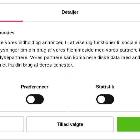
Fremstår med brugsspor samt rust.
Detaljer
Sco herrercykel med 7 gear. Låst. St
Fremstår med brugsspor, manglende stø
Mbk herrercykel med 7 gear. Låst. S
Fremstår med brugsspor, manglende stø
ookies
Kildemoes herrercykel med 7 defekte g
se vores indhold og annoncer, til at vise dig funktioner til sociale
WBK871260G . Fremstår med brugsspor
oplysninger om din brug af vores hjemmeside med vores partnere i
Mbk herrercykel med 7 gear. Låst. S
ysepartnere. Vores partnere kan kombinere disse data med andr
Fremstår med brugsspor, styr har sat sig samt rust. (5) 6
et fra din brug af deres tjenester.
6103
Lignende varer
Politiets auktioner over hittegods, cykl
Præferencer
Statistik
brev og modtag nyheder samt tilbud direkte i din email.
Tillad valgte