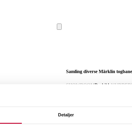
Samling diverse Märklin togbane
SHOWROOM
Roskilde
VURDER
Beskrivelse
Detaljer
Samling diverse Märklin togbane best. 
lokomotiv, 2 passagervogne med 6 gods
brugsspor.