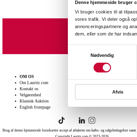
Denne hjemmeside bruger c
Vi bruger cookies til at tilpas
vores trafik. Vi deler også 
annonceringspartnere og anal
dem, eller som de har indsaml
Tilmeld dig vores nyheds
Samtykkevalg
Nødvendig
OM OS
SÆLG
KØB
Om Lauritz.com
Få en vurdering
Lever
Kontakt os
Indlevering
Afhen
Afvis
Velgørenhed
Salgsvilkår
Person
Klassisk Auktion
Købsv
English frontpage
Brug af denne hjemmeside forudsætter accept af aftalerne om købs- og salgsbetingelser samt 
Copyright Lauritz.com © 2023-
2026