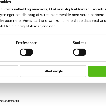
ookies
Lignende varer
se vores indhold og annoncer, til at vise dig funktioner til sociale
oplysninger om din brug af vores hjemmeside med vores partnere i
ysepartnere. Vores partnere kan kombinere disse data med andr
et fra din brug af deres tjenester.
brev og modtag nyheder samt tilbud direkte i din email.
Præferencer
Statistik
ing
tning
Tillad valgte
datapolitik
ilkår
persondatapolitik