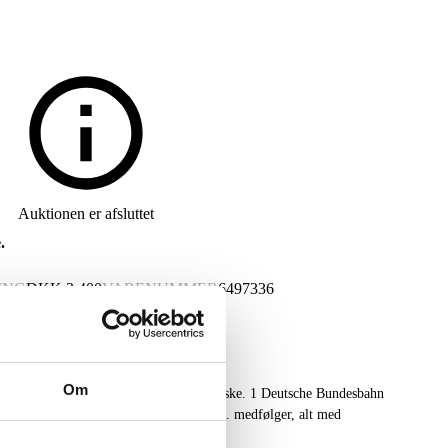
Auktionen er afsluttet
.
ING
DKK
2.400
VARENUMMER
6497336
Om
af: 1 tender lokomotiv nr. 3005 i org. æske. 1 Deutsche Bundesbahn
vogne, 1 tranformator, div. skinner mm. medfølger, alt med