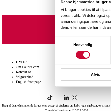
Denne hjemmeside bruger c
Vi bruger cookies til at tilpas
vores trafik. Vi deler også 
annonceringspartnere og anal
dem, eller som de har indsaml
Tilmeld dig vores nyheds
Samtykkevalg
Nødvendig
OM OS
SÆLG
KØB
Om Lauritz.com
Få en vurdering
Lever
Kontakt os
Indlevering
Afhen
Afvis
Velgørenhed
Salgsvilkår
Person
English frontpage
Købsv
Brug af denne hjemmeside forudsætter accept af aftalerne om købs- og salgsbetingelser samt 
Copyright Lauritz.com © 2023-
2026