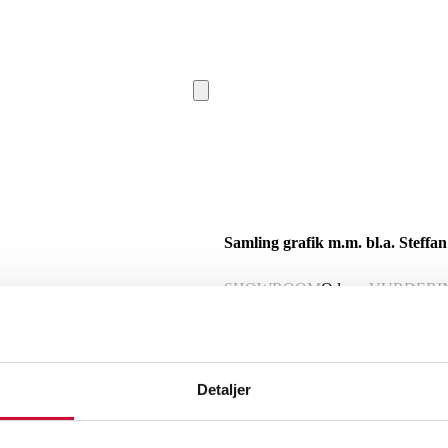
Samling grafik m.m. bl.a. Steffa
SHOWROOM
Odense
VURDERI
Beskrivelse
Detaljer
Samling grafik bl.a. Steffan Herrik (f
figurkomposition m.m., sign. / enkelte
bl.a. rifter m.m. U.R. (6)