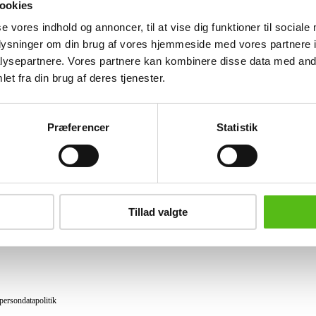
ookies
Lignende varer
se vores indhold og annoncer, til at vise dig funktioner til sociale
oplysninger om din brug af vores hjemmeside med vores partnere i
ysepartnere. Vores partnere kan kombinere disse data med andr
et fra din brug af deres tjenester.
brev og modtag nyheder samt tilbud direkte i din email.
Præferencer
Statistik
ing
tning
Tillad valgte
datapolitik
ilkår
persondatapolitik