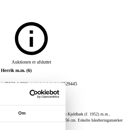
Auktionen er afsluttet
n Herrik m.m. (6)
NG
DKK
1.900
VARENUMMER
6529445
Om
. 1950), Jes Nordby (f. 1955), Bentemarie Kjeldbæk (f. 1952) m.m.,
 usign., arkstørrelser 47 x 44 cm. - 94 x 56 cm. Enkelte håndteringsmærker