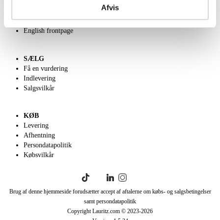
Kontakt os
Afvis
Velgørenhed
Klassisk Auktion
English frontpage
SÆLG
Få en vurdering
Indlevering
Salgsvilkår
KØB
Levering
Afhentning
Persondatapolitik
Købsvilkår
Brug af denne hjemmeside forudsætter accept af aftalerne om købs- og salgsbetingelser
samt persondatapolitik
Copyright Lauritz.com © 2023-
2026