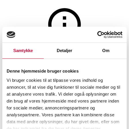
Elektronik
Auktionen er afsluttet
Samtykke
Detaljer
Om
Samling kameraer mm. (ca. 28)
Denne hjemmeside bruger cookies
Vi bruger cookies til at tilpasse vores indhold og
SHOWROOM
VURDERING
VARENUMMER
annoncer, til at vise dig funktioner til sociale medier og til
at analysere vores trafik. Vi deler også oplysninger om
Roskilde
DKK
1.300
6507133
din brug af vores hjemmeside med vores partnere inden
for sociale medier, annonceringspartnere og
Beskrivelse
analysepartnere. Vores partnere kan kombinere disse
data med andre oplysninger, du har givet dem, eller som
Kameraer, fotoudstyr
de har indsamlet fra din brug af deres tjenester.