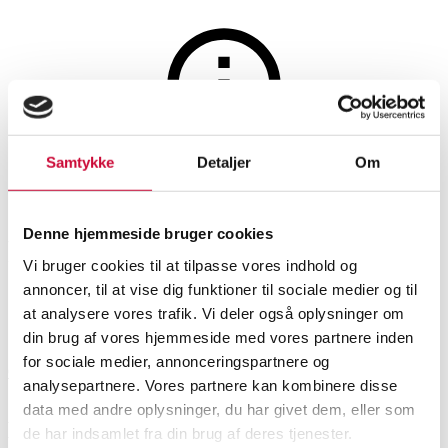
Hobby og samleobjekter
Samtykke
Detaljer
Om
Auktionen er afsluttet
Samling LP'er plader / album,
Denne hjemmeside bruger cookies
Pop-Rock m.m. (ca. 80)
Vi bruger cookies til at tilpasse vores indhold og
annoncer, til at vise dig funktioner til sociale medier og til
at analysere vores trafik. Vi deler også oplysninger om
SHOWROOM
VURDERING
VARENUMMER
din brug af vores hjemmeside med vores partnere inden
for sociale medier, annonceringspartnere og
Odense
DKK
1.000
6589233
analysepartnere. Vores partnere kan kombinere disse
data med andre oplysninger, du har givet dem, eller som
Beskrivelse
de har indsamlet fra din brug af deres tjenester.
Musik, musikinstrumenter