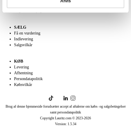
Afvis
Klassisk Auktion
English frontpage
SÆLG
Få en vurdering
Indlevering
Salgsvilkår
KØB
Levering
Afhentning
Persondatapolitik
Købsvilkår
Brug af denne hjemmeside forudsætter accept af aftalerne om købs- og salgsbetingelser
samt persondatapolitik
Copyright Lauritz.com © 2023-
2026
Version:
1.5.34