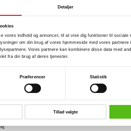
Beskrivelse
Detaljer
Samling Maxi singler med div. rock o
Fremstår i blandet stand.
ookies
Gør et kup ved at byde på auktioner fra
se vores indhold og annoncer, til at vise dig funktioner til sociale
konkursboer mm.. Se og byd på alle
oplysninger om din brug af vores hjemmeside med vores partnere i
by og samleobjekter
konkursauktionerne her
ysepartnere. Vores partnere kan kombinere disse data med andr
et fra din brug af deres tjenester.
Lignende varer
Præferencer
Statistik
brev og modtag nyheder samt tilbud direkte i din email.
Tillad valgte
ing