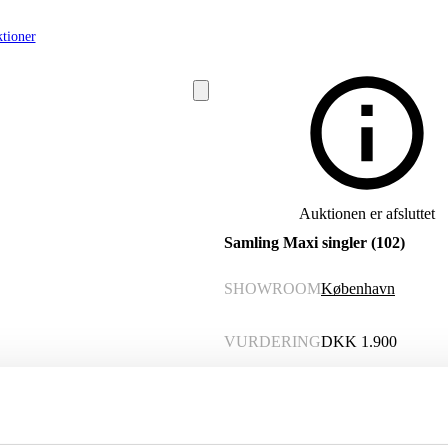
tioner
Auktionen er afsluttet
Samling Maxi singler (102)
SHOWROOM
København
VURDERING
DKK
1.900
VARENUMMER
6532204