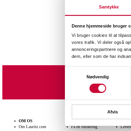
Samtykke
Denne hjemmeside bruger c
Vi bruger cookies til at tilpas
vores trafik. Vi deler også 
Hob
annonceringspartnere og anal
dem, eller som de har indsaml
Samtykkevalg
Nødvendig
Tilmeld dig vores nyheds
Afvis
OM OS
SÆLG
KØB
Om Lauritz.com
Få en vurdering
Lever