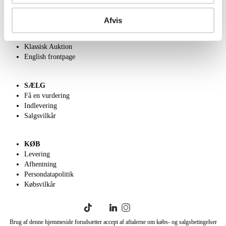
OM OS
Om Lauritz.com
Afvis
Kontakt os
Velgørenhed
Klassisk Auktion
English frontpage
SÆLG
Få en vurdering
Indlevering
Salgsvilkår
KØB
Levering
Afhentning
Persondatapolitik
Købsvilkår
Brug af denne hjemmeside forudsætter accept af aftalerne om købs- og salgsbetingelser