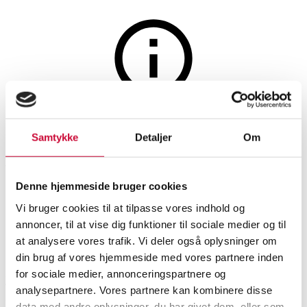
Møbler
Auktionen er afsluttet
Samtykke
Detaljer
Om
Sebastian Herkner for
Wendelbo. 1,5 - pers Sofa -
Denne hjemmeside bruger cookies
Case High Back.
Vi bruger cookies til at tilpasse vores indhold og
annoncer, til at vise dig funktioner til sociale medier og til
at analysere vores trafik. Vi deler også oplysninger om
SHOWROOM
VURDERING
VARENUMMER
din brug af vores hjemmeside med vores partnere inden
for sociale medier, annonceringspartnere og
Roskilde
DKK
8.800
6537683
analysepartnere. Vores partnere kan kombinere disse
Sofaer, sofagrupper
Nyproduceret vare
Momsvare
data med andre oplysninger, du har givet dem, eller som