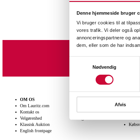
Denne hjemmeside bruger c
Vi bruger cookies til at tilpas
vores trafik. Vi deler også 
annonceringspartnere og anal
dem, eller som de har indsaml
Tilmeld dig vores nyheds
Samtykkevalg
Nødvendig
Maleri og
OM OS
SÆLG
KØB
Afvis
Om Lauritz.com
Få en vurdering
Lever
Kontakt os
Indlevering
Afhen
Velgørenhed
Salgsvilkår
Person
Klassisk Auktion
Købsv
English frontpage