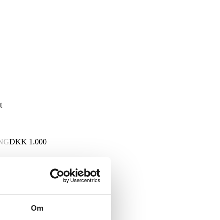
t
NG
DKK
1.000
Om
, akryl og mixed