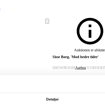
r
Auktionen er afslutte
Sisse Borg. 'Mod bedre tider'
SHOWROOM
Aarhus
VURDERI
VARENUMMER
6533269
Beskrivelse
Detaljer
Sisse Borg (f. 1971). 'Mod bedre tider'