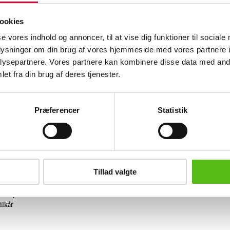
media på lærred, sign. og dateret 24. 5
ookies
Se hele udvalget på Stafet for livet
her
se vores indhold og annoncer, til at vise dig funktioner til sociale
oplysninger om din brug af vores hjemmeside med vores partnere i
Lignende varer
ysepartnere. Vores partnere kan kombinere disse data med andr
et fra din brug af deres tjenester.
brev og modtag nyheder samt tilbud direkte i din email.
Præferencer
Statistik
 skulpturer
Tillad valgte
ing
tning
datapolitik
ilkår