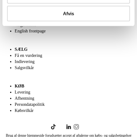
OM OS
Om Lauritz.com
Afvis
Kontakt os
Velgørenhed
English frontpage
SÆLG
Få en vurdering
Indlevering
Salgsvilkår
KØB
Levering
Afhentning
Persondatapolitik
Købsvilkår
Brug af denne hjemmeside forudsætter accept af aftalerne om købs- og salgsbetingelser