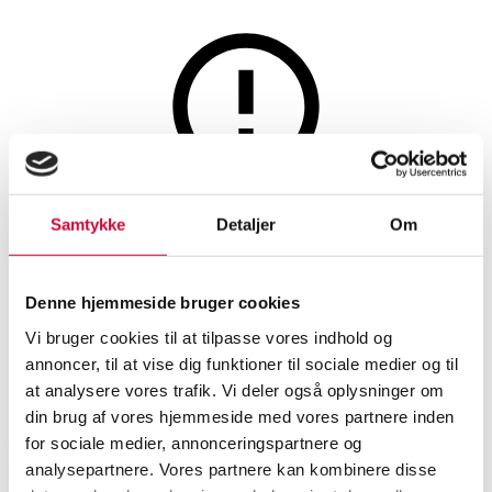
Maleri og skulpturer
Denne auktion er fortrudt
Samtykke
Detaljer
Om
Søren Vilhelm/Artpusher.
'Frede Royal Copenhagen 24K'
Denne hjemmeside bruger cookies
Vi bruger cookies til at tilpasse vores indhold og
annoncer, til at vise dig funktioner til sociale medier og til
SHOWROOM
VURDERING
VARENUMMER
at analysere vores trafik. Vi deler også oplysninger om
din brug af vores hjemmeside med vores partnere inden
København
DKK
7.400
6539038
for sociale medier, annonceringspartnere og
analysepartnere. Vores partnere kan kombinere disse
Momsvare
Grafik og fotografi