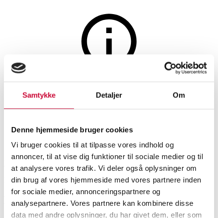
Elektronik
Auktionen er afsluttet
Samtykke
Detaljer
Om
Sony hovedtelefoner
Denne hjemmeside bruger cookies
SHOWROOM
VURDERING
VARENUMMER
Vi bruger cookies til at tilpasse vores indhold og
annoncer, til at vise dig funktioner til sociale medier og til
København
DKK
1.300
6595008
at analysere vores trafik. Vi deler også oplysninger om
din brug af vores hjemmeside med vores partnere inden
Momsvare
for sociale medier, annonceringspartnere og
Beskrivelse
analysepartnere. Vores partnere kan kombinere disse
Hifi, stereoanlæg
data med andre oplysninger, du har givet dem, eller som