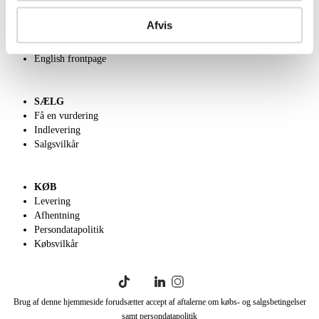
OM OS
Om Lauritz.com
Afvis
Kontakt os
Velgørenhed
English frontpage
SÆLG
Få en vurdering
Indlevering
Salgsvilkår
KØB
Levering
Afhentning
Persondatapolitik
Købsvilkår
Brug af denne hjemmeside forudsætter accept af aftalerne om købs- og salgsbetingelser
samt persondatapolitik