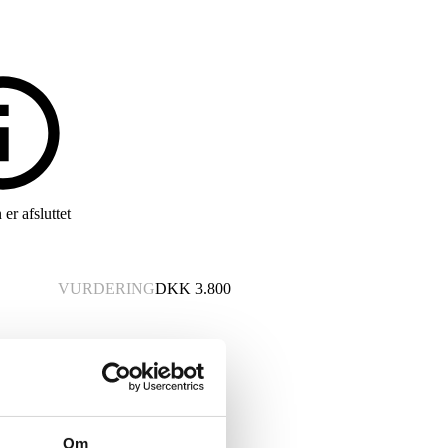
er afsluttet
VURDERING
DKK
3.800
Om