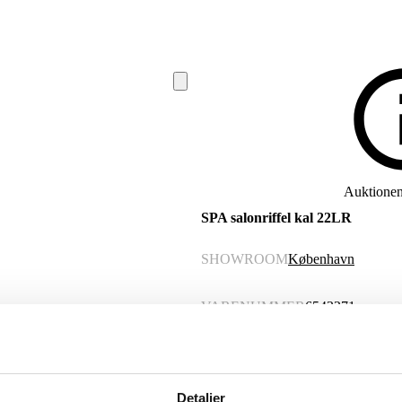
Auktionen 
SPA salonriffel kal 22LR
SHOWROOM
København
VARENUMMER
6543271
Momsvare
Beskrivelse
Detaljer