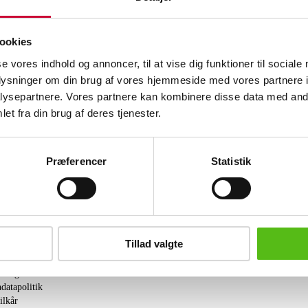
SPA salonriffel kal 22LR. Våbennumm
Pibelængde: 51,5 cm. Kolbe: 36 cm. Fre
påkrævet.
ookies
se vores indhold og annoncer, til at vise dig funktioner til sociale
Se hele udvalget på Konkursen efter 
oplysninger om din brug af vores hjemmeside med vores partnere i
ysepartnere. Vores partnere kan kombinere disse data med andr
Lignende varer
et fra din brug af deres tjenester.
brev og modtag nyheder samt tilbud direkte i din email.
Præferencer
Statistik
Tillad valgte
ing
tning
datapolitik
ilkår