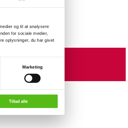
er: D09739. Totallængde: 99 cm.
mstår ny og ubrugt. Riffeltilladelse
 medier og til at analysere
Våbenfabrikken
her
nden for sociale medier,
e oplysninger, du har givet
Marketing
Tillad alle