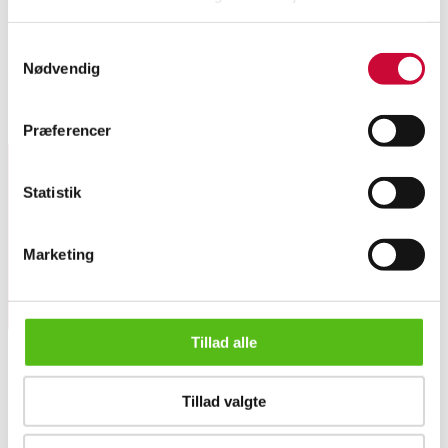
Samtykkevalg
Spejl med ramme i teaktræ, rustic finish - 180x90x3 cm. Vægt 28 kg. Flegt
Nødvendig
- Certificeret teak træ. Original emballage. Modelfoto.
Lignende varer
Præferencer
Statistik
Tilmeld dig vores nyhedsbrev og modtag nyheder samt
tilbud direkte i din email.
Marketing
Tillad alle
Tillad valgte
OM OS
Spejl med ramme i teaktræ, rustic finish. 180x90 cm.
Om Lauritz.com
Kontakt os