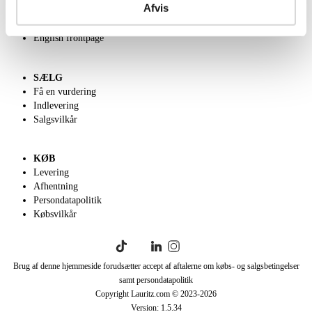
Afvis
Velgørenhed
Klassisk Auktion
English frontpage
SÆLG
Få en vurdering
Indlevering
Salgsvilkår
KØB
Levering
Afhentning
Persondatapolitik
Købsvilkår
Brug af denne hjemmeside forudsætter accept af aftalerne om købs- og salgsbetingelser
samt persondatapolitik
Copyright Lauritz.com © 2023-
2026
Version:
1.5.34