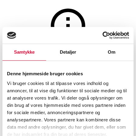
Møbler
Auktionen er afsluttet
Samtykke
Detaljer
Om
Spejl med ramme i teaktræ,
rustic finish. 180x90 cm.
Denne hjemmeside bruger cookies
Vi bruger cookies til at tilpasse vores indhold og
annoncer, til at vise dig funktioner til sociale medier og til
SHOWROOM
VURDERING
VARENUMMER
at analysere vores trafik. Vi deler også oplysninger om
din brug af vores hjemmeside med vores partnere inden
for sociale medier, annonceringspartnere og
Odense
DKK
1.000
6499147
analysepartnere. Vores partnere kan kombinere disse
Nyproduceret vare
Momsvare
data med andre oplysninger, du har givet dem, eller som
Spejle
de har indsamlet fra din brug af deres tjenester.
Beskrivelse