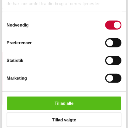
de har indsamlet fra din brug af deres tjenester.
Beskrivelse
Samtykkevalg
Nødvendig
Stort New Yorker spejl med hvidlakeret ramme i jern, med sprosser. Mål:
180x90x3 cm. Fremstår ubrugt i original emballage. Modelfoto.
Præferencer
Lignende varer
Statistik
Tilmeld dig vores nyhedsbrev og modtag nyheder samt
tilbud direkte i din email.
Marketing
Tillad alle
Stort New Yorker spejl med hvidlakeret ramme i jern str 180x...
Tillad valgte
OM OS