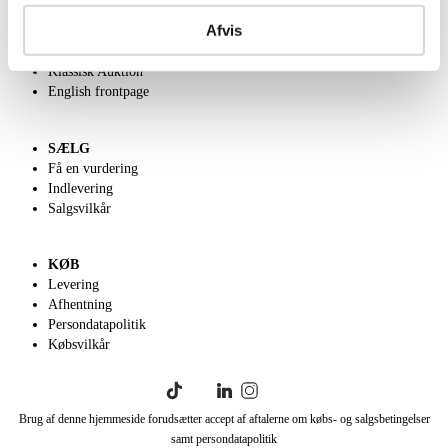
Om Lauritz.com
Afvis
Kontakt os
Velgørenhed
Klassisk Auktion
English frontpage
SÆLG
Få en vurdering
Indlevering
Salgsvilkår
KØB
Levering
Afhentning
Persondatapolitik
Købsvilkår
Brug af denne hjemmeside forudsætter accept af aftalerne om købs- og salgsbetingelser
samt persondatapolitik