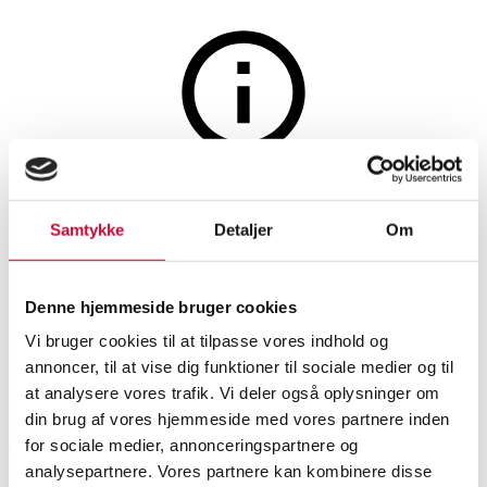
Møbler
Auktionen er afsluttet
Stort New Yorker spejl med
Samtykke
Detaljer
Om
sort ramme i jern, antiklook.
200x100 cm.
Denne hjemmeside bruger cookies
Vi bruger cookies til at tilpasse vores indhold og
annoncer, til at vise dig funktioner til sociale medier og til
SHOWROOM
VURDERING
VARENUMMER
at analysere vores trafik. Vi deler også oplysninger om
din brug af vores hjemmeside med vores partnere inden
Odense
DKK
1.200
6499013
for sociale medier, annonceringspartnere og
analysepartnere. Vores partnere kan kombinere disse
Spejle
Momsvare