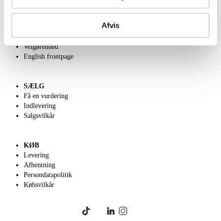
OM OS
Afvis
Om Lauritz.com
Kontakt os
Velgørenhed
English frontpage
SÆLG
Få en vurdering
Indlevering
Salgsvilkår
KØB
Levering
Afhentning
Persondatapolitik
Købsvilkår