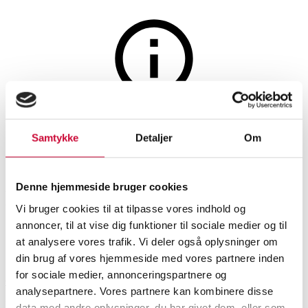
Møbler
Auktionen er afsluttet
Samtykke
Detaljer
Om
Stouby Furniture. Sofabord i
sæbebehandlet bøg, model
Denne hjemmeside bruger cookies
Maria
Vi bruger cookies til at tilpasse vores indhold og
annoncer, til at vise dig funktioner til sociale medier og til
at analysere vores trafik. Vi deler også oplysninger om
SHOWROOM
VURDERING
VARENUMMER
din brug af vores hjemmeside med vores partnere inden
for sociale medier, annonceringspartnere og
Odense
DKK
5.000
6539478
analysepartnere. Vores partnere kan kombinere disse
Sofaborde, småborde
Momsvare
data med andre oplysninger, du har givet dem, eller som