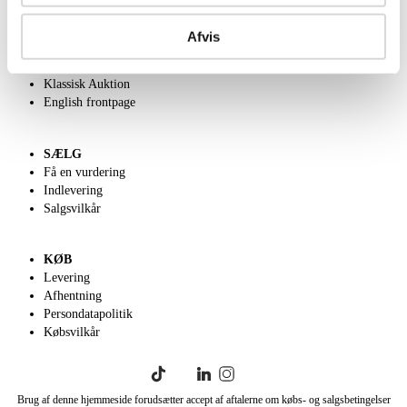
OM OS
Om Lauritz.com
Afvis
Kontakt os
Velgørenhed
Klassisk Auktion
English frontpage
SÆLG
Få en vurdering
Indlevering
Salgsvilkår
KØB
Levering
Afhentning
Persondatapolitik
Købsvilkår
Brug af denne hjemmeside forudsætter accept af aftalerne om købs- og salgsbetingelser