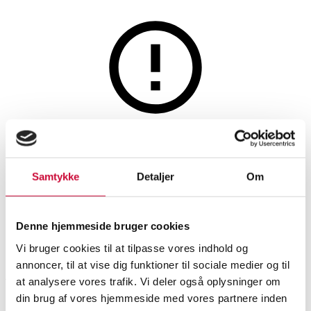
Hus og have
Denne auktion er fortrudt
Strand+Hvass. Udendørs
Samtykke
Detaljer
Om
armstol, model Breeze
Denne hjemmeside bruger cookies
SHOWROOM
VURDERING
VARENUMMER
Vi bruger cookies til at tilpasse vores indhold og
annoncer, til at vise dig funktioner til sociale medier og til
Aarhus
DKK
1.000
6487788
at analysere vores trafik. Vi deler også oplysninger om
din brug af vores hjemmeside med vores partnere inden
Momsvare
Havemøbler