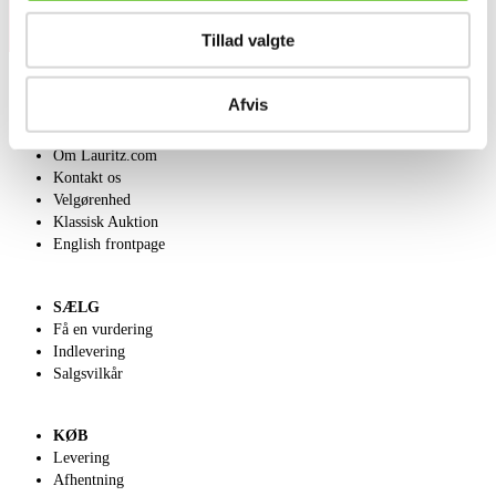
Tillad valgte
Afvis
OM OS
Om Lauritz.com
Kontakt os
Velgørenhed
Klassisk Auktion
English frontpage
SÆLG
Få en vurdering
Indlevering
Salgsvilkår
KØB
Levering
Afhentning