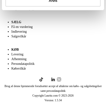
Afvis
Klassisk Auktion
English frontpage
SÆLG
Få en vurdering
Indlevering
Salgsvilkår
KØB
Levering
Afhentning
Persondatapolitik
Købsvilkår
Brug af denne hjemmeside forudsætter accept af aftalerne om købs- og salgsbetingelser
samt persondatapolitik
Copyright Lauritz.com © 2023-
2026
Version:
1.5.34