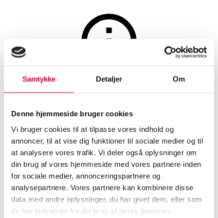
Glas, porcelæn og keramik
Samtykke
Detaljer
Om
Auktionen er afsluttet
Svend Lindhart. Figur i form
Denne hjemmeside bruger cookies
af dreng med gris.
Vi bruger cookies til at tilpasse vores indhold og
annoncer, til at vise dig funktioner til sociale medier og til
at analysere vores trafik. Vi deler også oplysninger om
SHOWROOM
VURDERING
VARENUMMER
din brug af vores hjemmeside med vores partnere inden
for sociale medier, annonceringspartnere og
Aarhus
DKK
1.000
6509577
analysepartnere. Vores partnere kan kombinere disse
data med andre oplysninger, du har givet dem, eller som
Beskrivelse
de har indsamlet fra din brug af deres tjenester.
Figurer