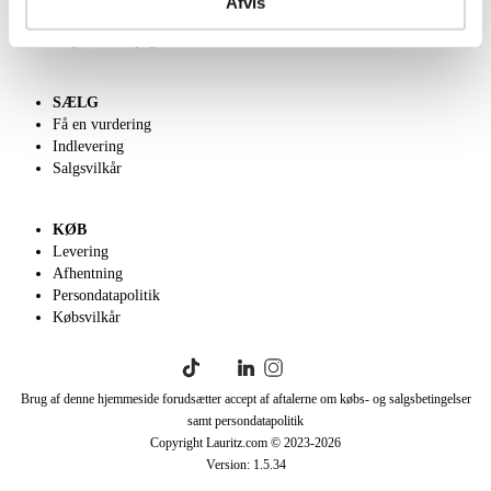
Afvis
Klassisk Auktion
English frontpage
SÆLG
Få en vurdering
Indlevering
Salgsvilkår
KØB
Levering
Afhentning
Persondatapolitik
Købsvilkår
Brug af denne hjemmeside forudsætter accept af aftalerne om købs- og salgsbetingelser
samt persondatapolitik
Copyright Lauritz.com © 2023-
2026
Version:
1.5.34