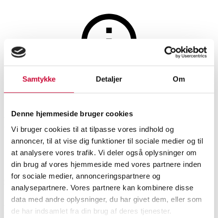
Maleri og skulpturer
Samtykke
Detaljer
Om
Auktionen er afsluttet
Svend Nielsen. Skovparti,
Denne hjemmeside bruger cookies
Bornholm. (cd)
Vi bruger cookies til at tilpasse vores indhold og
annoncer, til at vise dig funktioner til sociale medier og til
at analysere vores trafik. Vi deler også oplysninger om
SHOWROOM
VURDERING
VARENUMMER
din brug af vores hjemmeside med vores partnere inden
for sociale medier, annonceringspartnere og
Odense
DKK
1.000
6593802
analysepartnere. Vores partnere kan kombinere disse
data med andre oplysninger, du har givet dem, eller som
Beskrivelse
de har indsamlet fra din brug af deres tjenester.
Moderne billedkunst