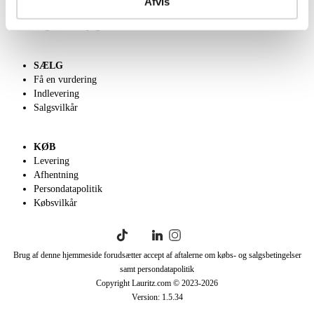
Afvis
Klassisk Auktion
English frontpage
SÆLG
Få en vurdering
Indlevering
Salgsvilkår
KØB
Levering
Afhentning
Persondatapolitik
Købsvilkår
Brug af denne hjemmeside forudsætter accept af aftalerne om købs- og salgsbetingelser
samt persondatapolitik
Copyright Lauritz.com © 2023-
2026
Version:
1.5.34