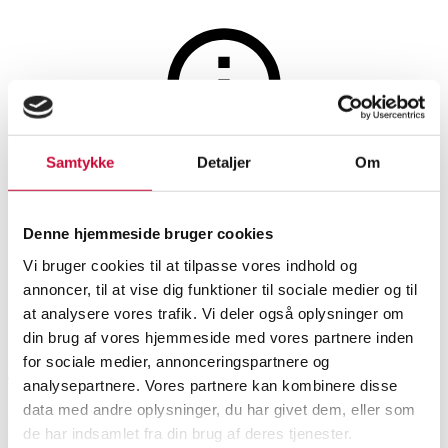
Smykker
Samtykke
Detaljer
Om
Auktionen er afsluttet
Syv vintage armlænker af sølv
Denne hjemmeside bruger cookies
(7)
Vi bruger cookies til at tilpasse vores indhold og
annoncer, til at vise dig funktioner til sociale medier og til
at analysere vores trafik. Vi deler også oplysninger om
SHOWROOM
VURDERING
VARENUMMER
din brug af vores hjemmeside med vores partnere inden
for sociale medier, annonceringspartnere og
København
DKK
1.500
6549796
analysepartnere. Vores partnere kan kombinere disse
data med andre oplysninger, du har givet dem, eller som
Beskrivelse
de har indsamlet fra din brug af deres tjenester.
Armbånd