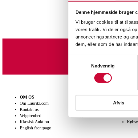
Denne hjemmeside bruger c
Vi bruger cookies til at tilpas
vores trafik. Vi deler også 
annonceringspartnere og anal
dem, eller som de har indsaml
Tilmeld dig vores nyheds
Samtykkevalg
Nødvendig
OM OS
SÆLG
KØB
Afvis
Om Lauritz.com
Få en vurdering
Lever
Kontakt os
Indlevering
Afhen
Velgørenhed
Salgsvilkår
Person
Klassisk Auktion
Købsv
Maleri og skulpturer
English frontpage