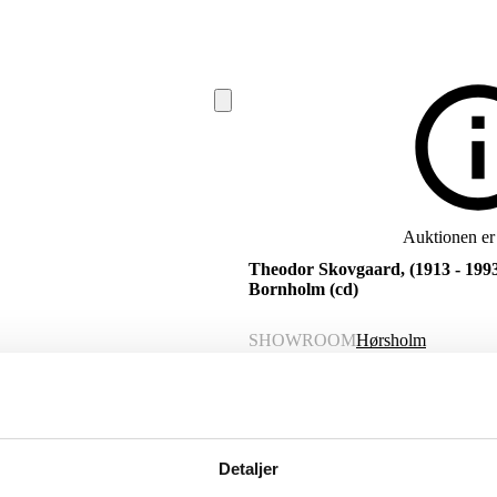
Auktionen er 
Theodor Skovgaard, (1913 - 1993)
Bornholm (cd)
SHOWROOM
Hørsholm
VARENUMMER
6505274
Beskrivelse
Detaljer