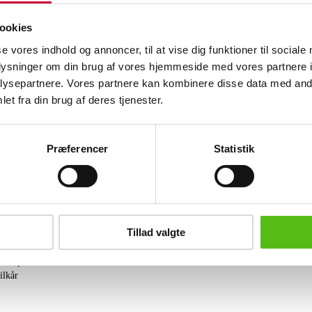
Theodor Skovgaard, (1913 - 1993 ) oli
Bornholm ved klippekyst. Signeret Th.
ookies
129 cm).
se vores indhold og annoncer, til at vise dig funktioner til sociale
oplysninger om din brug af vores hjemmeside med vores partnere i
Lignende varer
ysepartnere. Vores partnere kan kombinere disse data med andr
et fra din brug af deres tjenester.
brev og modtag nyheder samt tilbud direkte i din email.
Præferencer
Statistik
Tillad valgte
ing
tning
datapolitik
ilkår