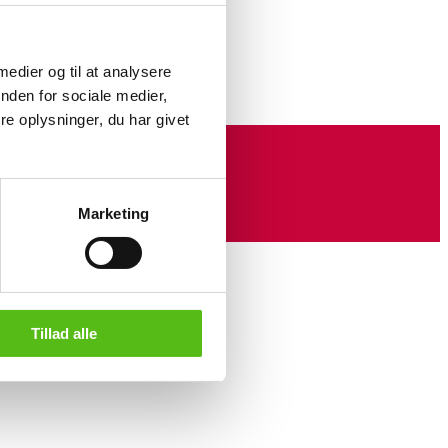
e på lærred, Landskab fra
 Skovgaard. 86 x 118 cm. (99 x
 medier og til at analysere
nden for sociale medier,
e oplysninger, du har givet
Marketing
Tillad alle