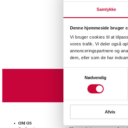
Samtykke
Denne hjemmeside bruger c
Vi bruger cookies til at tilpas
Ele
vores trafik. Vi deler også 
annonceringspartnere og anal
dem, eller som de har indsaml
Samtykkevalg
Nødvendig
Tilmeld dig vores nyheds
Afvis
OM OS
SÆLG
KØB