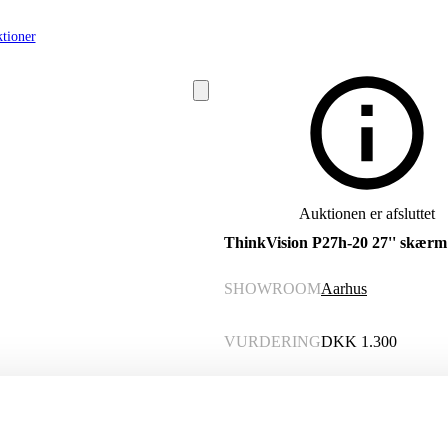
tioner
Auktionen er afsluttet
ThinkVision P27h-20 27'' skærm
SHOWROOM
Aarhus
VURDERING
DKK
1.300
VARENUMMER
6567832
Momsvare