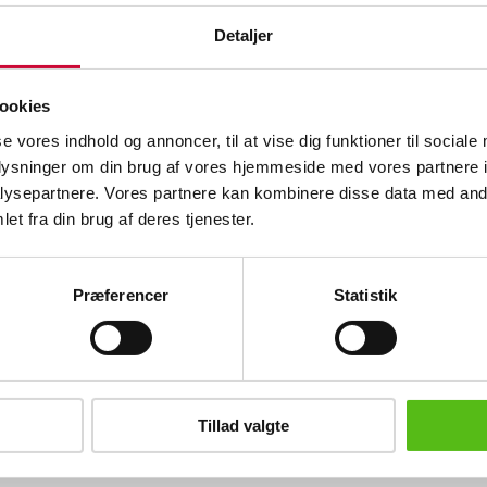
Beskrivelse
Detaljer
ThinkVision P27h-20 27'' skærm Alm. 
kabel medfølger.
ookies
se vores indhold og annoncer, til at vise dig funktioner til sociale
Gør et kup ved at byde på auktioner fra
ktronik
oplysninger om din brug af vores hjemmeside med vores partnere i
konkursboer mm.. Se og byd på alle
konkursauktionerne her
ysepartnere. Vores partnere kan kombinere disse data med andr
et fra din brug af deres tjenester.
Lignende varer
Præferencer
Statistik
brev og modtag nyheder samt tilbud direkte i din email.
Tillad valgte