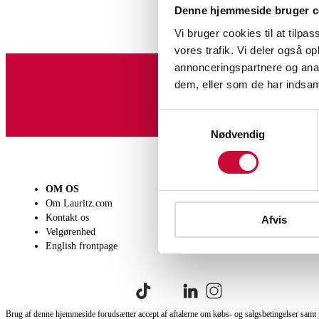
Denne hjemmeside bruger c
Vi bruger cookies til at tilpas
vores trafik. Vi deler også 
annonceringspartnere og anal
dem, eller som de har indsaml
Tilmeld dig vores nyheds
Samtykkevalg
Nødvendig
OM OS
SÆLG
KØB
Om Lauritz.com
Få en vurdering
Lever
Kontakt os
Indlevering
Afhen
Afvis
Velgørenhed
Salgsvilkår
Person
English frontpage
Købsv
Brug af denne hjemmeside forudsætter accept af aftalerne om købs- og salgsbetingelser samt 