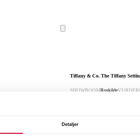
Tiffany & Co. The Tiffany Setting b
SHOWROOM
Roskilde
VURDER
Beskrivelse
Tiffany & Co. 'The Tiffany® Setting' Brillant vielsesring af platin, prydet i front med en brillantsleben diamant, ca
Detaljer
0.40 ct, Farve: River (E), Klarhed: VS1.
med Tiffany nr. , Brillanten er flankere