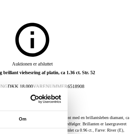
Auktionen er afsluttet
rillant vielsesring af platin, ca 1.36 ct. Str. 52
ING
DKK
18.000
VARENUMMER
6518908
Om
 Tiffany certifikat til denne brillant medfølger. Brillanten er lasergraveret
t med mindre brillanter på hver side, samlet ca 0.96 ct., Farve: River (E),