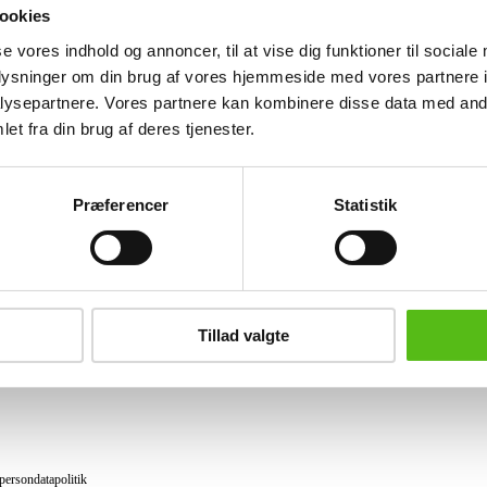
Klarhed. VS. Ringstr. 52. Serie nummer
ookies
se vores indhold og annoncer, til at vise dig funktioner til sociale
Lignende varer
oplysninger om din brug af vores hjemmeside med vores partnere i
ysepartnere. Vores partnere kan kombinere disse data med andr
et fra din brug af deres tjenester.
brev og modtag nyheder samt tilbud direkte i din email.
Præferencer
Statistik
ing
tning
Tillad valgte
datapolitik
ilkår
persondatapolitik