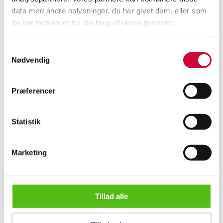
data med andre oplysninger, du har givet dem, eller som
To industrielle vintage lamper. Rødlakeret væglampe , justerbar længde fra
de har indsamlet fra din brug af deres tjenester.
værg, fem fatninger. Ø. ca. 43 cm. Fransk pendel, blålakeret metal. Ø. ca.
44 cm. Fremstår med kraftige brugsspor. (2)
Samtykkevalg
Nødvendig
Denne vare er en del af følgende auktion
Laveste mindstepris
Præferencer
Lignende varer
Statistik
Tilmeld dig vores nyhedsbrev og modtag nyheder samt
Marketing
tilbud direkte i din email.
Tillad alle
To industrielle vintage lamper.(2)