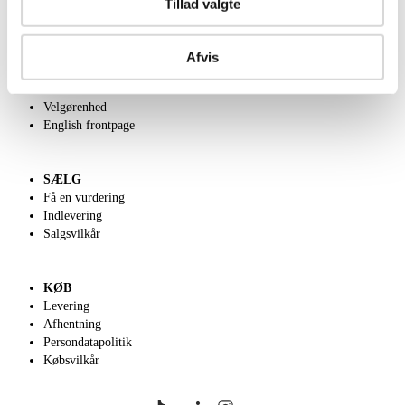
Tillad valgte
OM OS
Afvis
Om Lauritz.com
Kontakt os
Velgørenhed
English frontpage
SÆLG
Få en vurdering
Indlevering
Salgsvilkår
KØB
Levering
Afhentning
Persondatapolitik
Købsvilkår