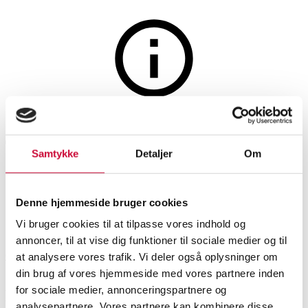
Lamper og belysning
Auktionen er afsluttet
To industrielle vintage lamper.
Samtykke
Detaljer
Om
(2)
Denne hjemmeside bruger cookies
SHOWROOM
VURDERING
VARENUMMER
Vi bruger cookies til at tilpasse vores indhold og
annoncer, til at vise dig funktioner til sociale medier og til
Odense
DKK
1.300
6506422
at analysere vores trafik. Vi deler også oplysninger om
din brug af vores hjemmeside med vores partnere inden
for sociale medier, annonceringspartnere og
Beskrivelse
Væglamper
analysepartnere. Vores partnere kan kombinere disse