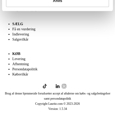
Afvis
Klassisk Auktion
English frontpage
SÆLG
Få en vurdering
Indlevering
Salgsvilkår
KØB
Levering
Afhentning
Persondatapolitik
Købsvilkår
Brug af denne hjemmeside forudsætter accept af aftalerne om købs- og salgsbetingelser
samt persondatapolitik
Copyright Lauritz.com © 2023-
2026
Version:
1.5.34