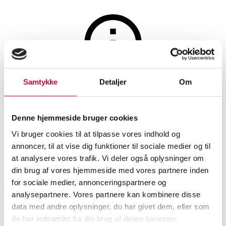
Hobby og samleobjekter
Samtykke
Detaljer
Om
Auktionen er afsluttet
To kinesiske vaser med famillie
Denne hjemmeside bruger cookies
Rose dekoration , 1800 tallet
Vi bruger cookies til at tilpasse vores indhold og
annoncer, til at vise dig funktioner til sociale medier og til
at analysere vores trafik. Vi deler også oplysninger om
SHOWROOM
VURDERING
VARENUMMER
din brug af vores hjemmeside med vores partnere inden
for sociale medier, annonceringspartnere og
Odense
DKK
1.900
6583439
analysepartnere. Vores partnere kan kombinere disse
data med andre oplysninger, du har givet dem, eller som
Beskrivelse
de har indsamlet fra din brug af deres tjenester.
Orientalsk