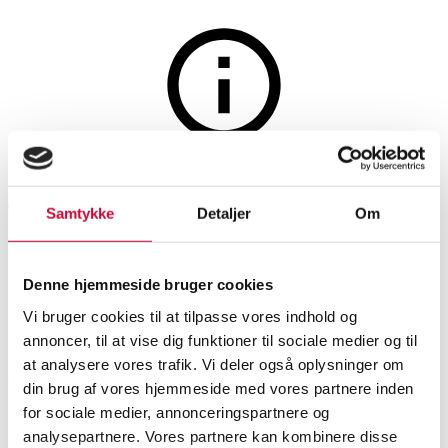
Sport og fritid
Auktionen er afsluttet
Tunturi Eforte. Elektrisk
Samtykke
Detaljer
Om
Damecykel.
Denne hjemmeside bruger cookies
Vi bruger cookies til at tilpasse vores indhold og
SHOWROOM
VURDERING
VARENUMMER
annoncer, til at vise dig funktioner til sociale medier og til
at analysere vores trafik. Vi deler også oplysninger om
Roskilde
DKK
2.200
6492968
din brug af vores hjemmeside med vores partnere inden
Momsvare
for sociale medier, annonceringspartnere og
analysepartnere. Vores partnere kan kombinere disse
Cykler
Beskrivelse