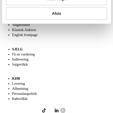
OM OS
Afvis
Om Lauritz.com
Kontakt os
Velgørenhed
Klassisk Auktion
English frontpage
SÆLG
Få en vurdering
Indlevering
Salgsvilkår
KØB
Levering
Afhentning
Persondatapolitik
Købsvilkår