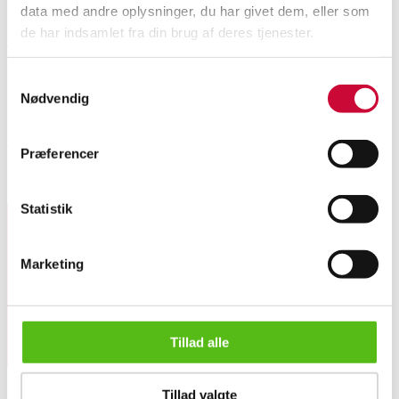
data med andre oplysninger, du har givet dem, eller som
de har indsamlet fra din brug af deres tjenester.
Tunturi Eforte. Elektrisk Damecykel. Stel str. 50 cm. Gear: 7. Stel nr.
2200502145L. Batteri samt lader medfølger ikke. Fremstår med brugsspor,
Samtykkevalg
nogle ridser/skrammer, nogle afmonteret adskilte dele medfølger samt rust
Nødvendig
på metaldele. Nogle fejl/ mangler og små defekter. Lås monteret, nøgle
medfølger. Lauritz.com indestår ikke for funktionaliteten. Cyklen er ej
afprøvet.
Præferencer
Lignende varer
Statistik
Tilmeld dig vores nyhedsbrev og modtag nyheder samt
Marketing
tilbud direkte i din email.
Tillad alle
Tunturi Eforte. Elektrisk Damecykel.
Tillad valgte