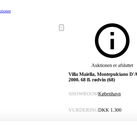
tioner
Auktionen er afsluttet
Villa Maiella, Montepulciano D'
2000. 68 fl. rødvin (68)
SHOWROOM
København
VURDERING
DKK
1.300
VARENUMMER
6507441
Momsvare