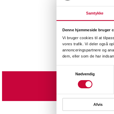
Samtykke
Denne hjemmeside bruger c
Vi bruger cookies til at tilpas
Vin
vores trafik. Vi deler også 
annonceringspartnere og anal
dem, eller som de har indsaml
Samtykkevalg
Nødvendig
Tilmeld dig vores nyheds
Afvis