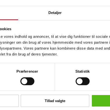
Beskrivelse
Detaljer
68 fl. Villa Maiella, Montepulciano D'
2000. 75 cl. Indeholder sulfitter.
ookies
Lauritz.com indestår ikke for vinens dr
se vores indhold og annoncer, til at vise dig funktioner til sociale
 og spiritus
Gør et kup ved at byde på auktioner fra
oplysninger om din brug af vores hjemmeside med vores partnere i
konkursboer mm.. Se og byd på alle
ysepartnere. Vores partnere kan kombinere disse data med andr
konkursauktionerne her
et fra din brug af deres tjenester.
Lignende varer
Præferencer
Statistik
brev og modtag nyheder samt tilbud direkte i din email.
Tillad valgte