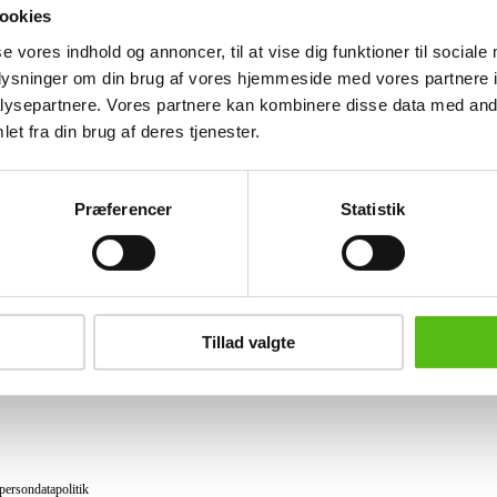
Fremstår med brugsspor, bagkapsel med 
ookies
se vores indhold og annoncer, til at vise dig funktioner til sociale
Lignende varer
oplysninger om din brug af vores hjemmeside med vores partnere i
ysepartnere. Vores partnere kan kombinere disse data med andr
et fra din brug af deres tjenester.
brev og modtag nyheder samt tilbud direkte i din email.
Præferencer
Statistik
ing
tning
Tillad valgte
datapolitik
ilkår
persondatapolitik