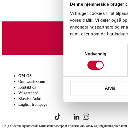
Denne hjemmeside bruger c
Vi bruger cookies til at tilpas
vores trafik. Vi deler også 
annonceringspartnere og anal
dem, eller som de har indsaml
Tilmeld dig vores nyheds
Samtykkevalg
Nødvendig
OM OS
SÆLG
KØB
Om Lauritz.com
Få en vurdering
Lever
Kontakt os
Indlevering
Afhen
Afvis
Velgørenhed
Salgsvilkår
Person
Klassisk Auktion
Købsv
English frontpage
Brug af denne hjemmeside forudsætter accept af aftalerne om købs- og salgsbetingelser samt 