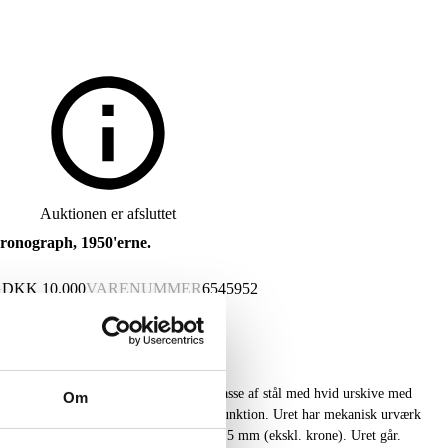
Auktionen er afsluttet
hronograph, 1950'erne.
G
DKK
10.000
VARENUMMER
6545952
aph, 1950'erne. Herrearmbåndsur i urkasse af stål med hvid urskive med
Om
ds samt viser og sub dial til chronographfunktion. Uret har mekanisk urværk
ark. Monteret med sort læderrem. Ø: 37,5 mm (ekskl. krone). Uret går.