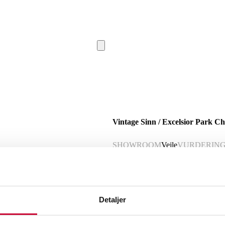
Vintage Sinn / Excelsior Park C
SHOWROOM
Vejle
VURDERIN
Beskrivelse
Vintage Sinn / Excelsior Park Chronogr
Detaljer
logo, arabertal, to visere, small secon
med manuelt optræk cal. 4 Excelsior P