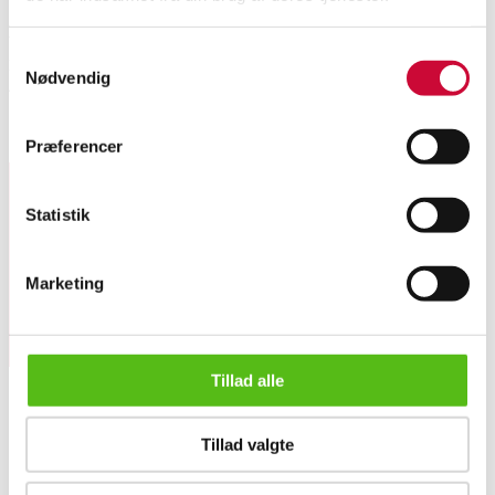
William Henriksen (1880-1964). 'Vinterdag ved kastelgraven', olie på
Samtykkevalg
lærred. Signeret Wm. Henriksen, betitlet på bagside. H. 38 cm, L. 58 cm (
Nødvendig
49 x 68 cm) .
Lignende varer
Præferencer
Statistik
Tilmeld dig vores nyhedsbrev og modtag nyheder samt
tilbud direkte i din email.
Marketing
Tillad alle
Tillad valgte
OM OS
William Henriksen. 'Vinterdag ved kastelgraven' (cd)
Om Lauritz.com
Kontakt os