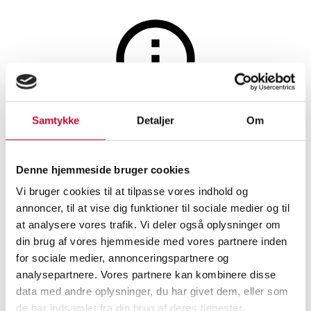
Maleri og skulpturer
Auktionen er afsluttet
Samtykke
Detaljer
Om
William Henriksen. 'Vinterdag
ved kastelgraven' (cd)
Denne hjemmeside bruger cookies
Vi bruger cookies til at tilpasse vores indhold og
annoncer, til at vise dig funktioner til sociale medier og til
SHOWROOM
VURDERING
VARENUMMER
at analysere vores trafik. Vi deler også oplysninger om
din brug af vores hjemmeside med vores partnere inden
for sociale medier, annonceringspartnere og
Vejle
DKK
1.300
6528558
analysepartnere. Vores partnere kan kombinere disse
data med andre oplysninger, du har givet dem, eller som
Beskrivelse
Ældre billedkunst
de har indsamlet fra din brug af deres tjenester.