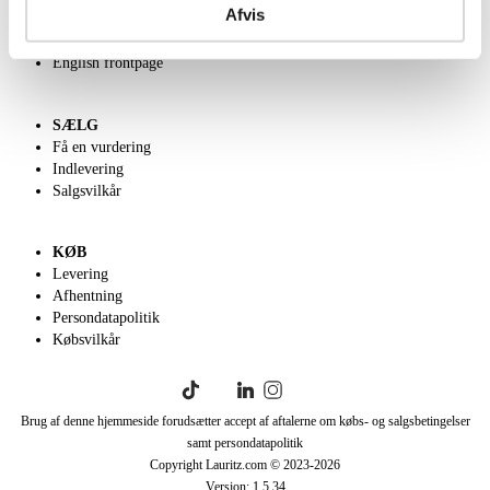
Afvis
Velgørenhed
Klassisk Auktion
English frontpage
SÆLG
Få en vurdering
Indlevering
Salgsvilkår
KØB
Levering
Afhentning
Persondatapolitik
Købsvilkår
Brug af denne hjemmeside forudsætter accept af aftalerne om købs- og salgsbetingelser
samt persondatapolitik
Copyright Lauritz.com © 2023-
2026
Version:
1.5.34