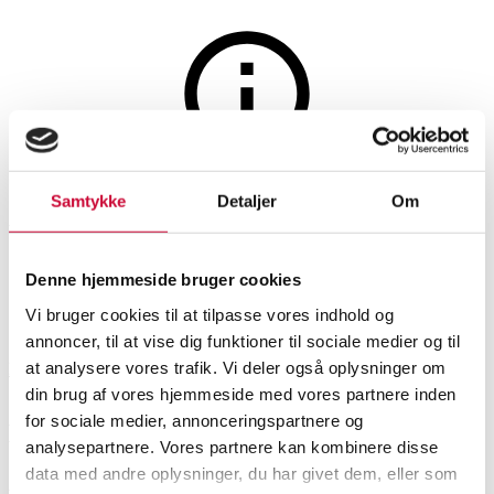
Jagt, fiskeri, våben og militaria
Auktionen er afsluttet
Samtykke
Detaljer
Om
Winchester 1894 kal. 30-30
Denne hjemmeside bruger cookies
SHOWROOM
VURDERING
VARENUMMER
Vi bruger cookies til at tilpasse vores indhold og
annoncer, til at vise dig funktioner til sociale medier og til
at analysere vores trafik. Vi deler også oplysninger om
København
DKK
12.500
6582280
din brug af vores hjemmeside med vores partnere inden
for sociale medier, annonceringspartnere og
Beskrivelse
analysepartnere. Vores partnere kan kombinere disse
data med andre oplysninger, du har givet dem, eller som
Skydevåben