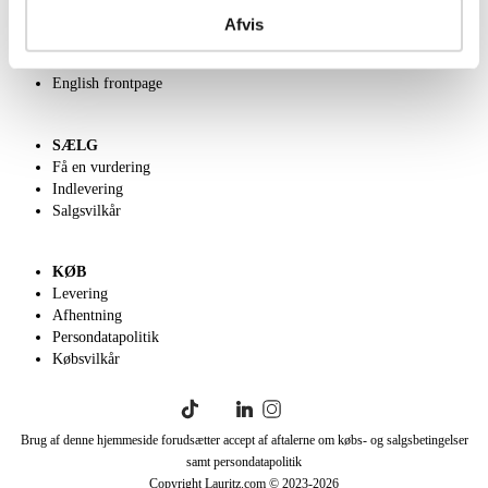
Kontakt os
Afvis
Velgørenhed
Klassisk Auktion
English frontpage
SÆLG
Få en vurdering
Indlevering
Salgsvilkår
KØB
Levering
Afhentning
Persondatapolitik
Købsvilkår
Brug af denne hjemmeside forudsætter accept af aftalerne om købs- og salgsbetingelser
samt persondatapolitik
Copyright Lauritz.com © 2023-
2026