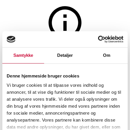
Auktionen er afsluttet
Samtykke
Detaljer
Om
Samling af 20 brocher i sølv og
sterlingsølv (20)
Denne hjemmeside bruger cookies
Vi bruger cookies til at tilpasse vores indhold og
SHOWROOM
VURDERING
VARENUMMER
annoncer, til at vise dig funktioner til sociale medier og til
at analysere vores trafik. Vi deler også oplysninger om
Aalborg
DKK
1.000
6550367
din brug af vores hjemmeside med vores partnere inden
for sociale medier, annonceringspartnere og
analysepartnere. Vores partnere kan kombinere disse
Brocher
Beskrivelse
data med andre oplysninger, du har givet dem, eller som