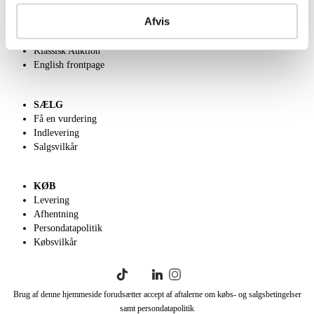
Om Lauritz.com
Afvis
Kontakt os
Velgørenhed
Klassisk Auktion
English frontpage
SÆLG
Få en vurdering
Indlevering
Salgsvilkår
KØB
Levering
Afhentning
Persondatapolitik
Købsvilkår
Brug af denne hjemmeside forudsætter accept af aftalerne om købs- og salgsbetingelser
samt persondatapolitik