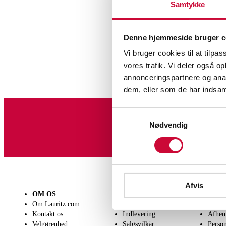
Samtykke
Denne hjemmeside bruger c
Vi bruger cookies til at tilpas
vores trafik. Vi deler også 
annonceringspartnere og anal
dem, eller som de har indsaml
Samtykkevalg
Nødvendig
Tilmeld dig vores nyheds
Afvis
OM OS
SÆLG
KØB
Om Lauritz.com
Få en vurdering
Lever
Kontakt os
Indlevering
Afhen
Velgørenhed
Salgsvilkår
Person