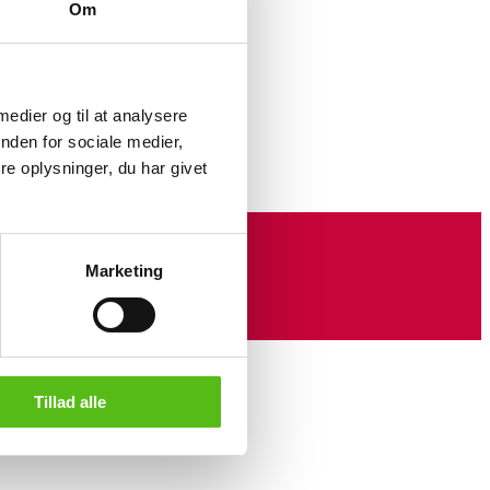
1, 1. sort.
Om
520, 3 sort.
r. 127, 1. sort.
1 stk. sukkerskål nr. 161, 1. sort., låg nr. 160 1. sort.
, nr. 428, 2.sort.
 medier og til at analysere
sort.
sort., nr. 183. (17)
nden for sociale medier,
e oplysninger, du har givet
Marketing
Tillad alle