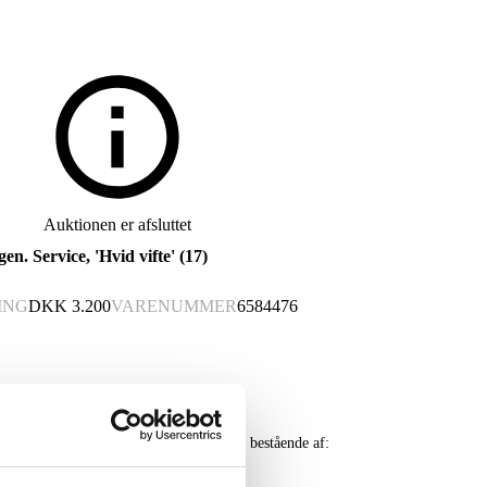
Auktionen er afsluttet
. Service, 'Hvid vifte' (17)
ING
DKK
3.200
VARENUMMER
6584476
 nyt varenummer 6601225
e af porcelæn, designet af Arnold Krog, bestående af: