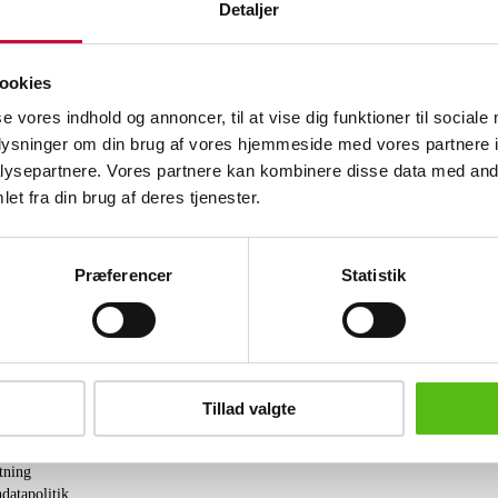
6 stk. flade tallerkener, Ø 22 cm, nr. 62
Detaljer
6 stk. flade tallerkener, Ø 22 cm, nr. 11
1 stk. kaffekande nr. 128, 2. sort., låg n
ookies
1 stk. opsats på fod Ø 23 cm, H 15,5 cm
se vores indhold og annoncer, til at vise dig funktioner til sociale
1 stk. ovalt fad L 38 cm x B 27 cm, 2. 
1 stk. skål, H. 11 cm., diam. 24 cm., 2. 
oplysninger om din brug af vores hjemmeside med vores partnere i
ysepartnere. Vores partnere kan kombinere disse data med andr
Lignende varer
et fra din brug af deres tjenester.
Præferencer
Statistik
brev og modtag nyheder samt tilbud direkte i din email.
Tillad valgte
ing
tning
datapolitik