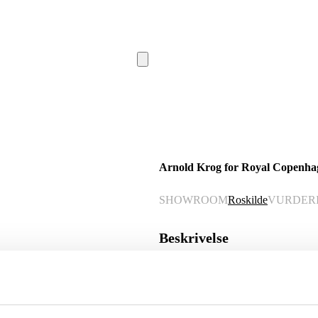
Arnold Krog for Royal Copenhagen
SHOWROOM
Roskilde
VURDER
Beskrivelse
Denne vare er sat til omsalg under
Royal Copenhagen. 'Hvid Vifte'. Servic