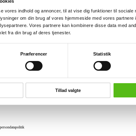
ookies
Lignende varer
se vores indhold og annoncer, til at vise dig funktioner til sociale
oplysninger om din brug af vores hjemmeside med vores partnere i
ysepartnere. Vores partnere kan kombinere disse data med andr
et fra din brug af deres tjenester.
brev og modtag nyheder samt tilbud direkte i din email.
Præferencer
Statistik
ing
tning
Tillad valgte
datapolitik
ilkår
persondatapolitik