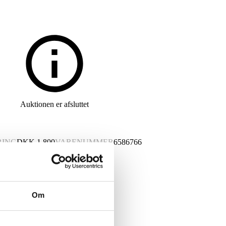
Auktionen er afsluttet
RING
DKK
1.800
VARENUMMER
6586766
Om
m. Brugsspor.