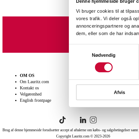
Denne hjemmeside bruger c
Vi bruger cookies til at tilpas
vores trafik. Vi deler også 
annonceringspartnere og anal
dem, eller som de har indsaml
Tilmeld dig vores nyheds
Samtykkevalg
Nødvendig
OM OS
SÆLG
KØB
Om Lauritz.com
Få en vurdering
Lever
Kontakt os
Indlevering
Afhen
Afvis
Velgørenhed
Salgsvilkår
Person
English frontpage
Købsv
Brug af denne hjemmeside forudsætter accept af aftalerne om købs- og salgsbetingelser samt 
Copyright Lauritz.com © 2023-
2026