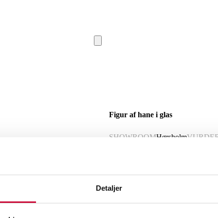
Figur af hane i glas
SHOWROOM
Hørsholm
VURDE
Beskrivelse
Detaljer
Figur af hane i glas. Usigneret H 39 c