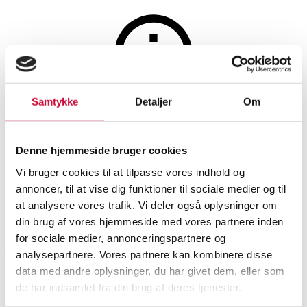
Samtykke
Detaljer
Om
Auktionen er afsluttet
Nils thorsson for Aluminia:
Denne hjemmeside bruger cookies
Lågkrukke med Buddha
Vi bruger cookies til at tilpasse vores indhold og
annoncer, til at vise dig funktioner til sociale medier og til
at analysere vores trafik. Vi deler også oplysninger om
SHOWROOM
VURDERING
VARENUMMER
din brug af vores hjemmeside med vores partnere inden
for sociale medier, annonceringspartnere og
Hørsholm
DKK
1.300
6580971
analysepartnere. Vores partnere kan kombinere disse
data med andre oplysninger, du har givet dem, eller som
Øvrige glas, porcelæn og keramik
Beskrivelse
de har indsamlet fra din brug af deres tjenester.