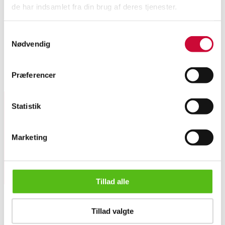
de har indsamlet fra din brug af deres tjenester.
Royal Copenhagen: Antik flettet skål i blanc de chine, bund og sider med
fletværk, på siderne lille blomst i lavt relief i krydsene, hanke som
Samtykkevalg
grenværk afsluttede med modellerede blade og blomster. Royal Copenhagen
Nødvendig
1800tallet. Diam. 18,7 cm, kurvens H. 7 cm, med hanke 9,5 cm.
Enkelte små afslag på de modellerede blomster/blade.
Præferencer
Lignende varer
Statistik
Tilmeld dig vores nyhedsbrev og modtag nyheder samt
tilbud direkte i din email.
Marketing
Tillad alle
Royal Copenhagen: Antik skål i blanc de chine
Tillad valgte
OM OS