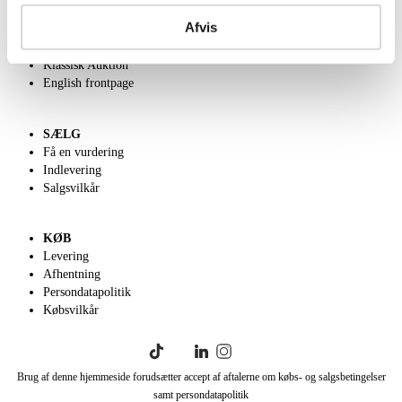
Om Lauritz.com
Afvis
Kontakt os
Velgørenhed
Klassisk Auktion
English frontpage
SÆLG
Få en vurdering
Indlevering
Salgsvilkår
KØB
Levering
Afhentning
Persondatapolitik
Købsvilkår
Brug af denne hjemmeside forudsætter accept af aftalerne om købs- og salgsbetingelser
samt persondatapolitik