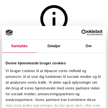
Auktionen er afsluttet
Samtykke
Detaljer
Om
Royal Copenhagen: Antik skål
i blanc de chine
Denne hjemmeside bruger cookies
Vi bruger cookies til at tilpasse vores indhold og
SHOWROOM
VURDERING
VARENUMMER
annoncer, til at vise dig funktioner til sociale medier og til
at analysere vores trafik. Vi deler også oplysninger om
Hørsholm
DKK
4.400
6584622
din brug af vores hjemmeside med vores partnere inden
for sociale medier, annonceringspartnere og
analysepartnere. Vores partnere kan kombinere disse
Vaser, skåle, fade
Beskrivelse
data med andre oplysninger, du har givet dem, eller som