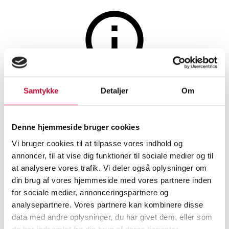
Auktionen er afsluttet
Samtykke
Detaljer
Om
Royal Copenhagen: Helblonde
musselmalet mokkakande af
Denne hjemmeside bruger cookies
porcelæn.
Vi bruger cookies til at tilpasse vores indhold og
annoncer, til at vise dig funktioner til sociale medier og til
at analysere vores trafik. Vi deler også oplysninger om
SHOWROOM
VURDERING
VARENUMMER
din brug af vores hjemmeside med vores partnere inden
for sociale medier, annonceringspartnere og
analysepartnere. Vores partnere kan kombinere disse
Hørsholm
DKK
1.900
6589563
Spisestel, kaffestel
data med andre oplysninger, du har givet dem, eller som
de har indsamlet fra din brug af deres tjenester.