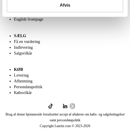
Kontakt os
Afvis
Velgørenhed
Klassisk Auktion
English frontpage
SÆLG
Få en vurdering
Indlevering
Salgsvilkår
KØB
Levering
Afhentning
Persondatapolitik
Købsvilkår
Brug af denne hjemmeside forudsætter accept af aftalerne om købs- og salgsbetingelser
samt persondatapolitik
Copyright Lauritz.com © 2023-
2026