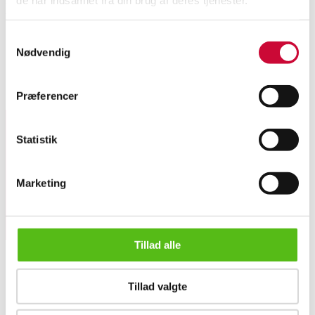
Beskrivelse
Samtykkevalg
Royal Copenhagen: Helblonde musselmalet mokkakande af porcelæn.
Nødvendig
Stempl. for Kgl. P. 1/1030. 1. sort. H. 22 cm.
Lignende varer
Præferencer
Statistik
Tilmeld dig vores nyhedsbrev og modtag nyheder samt
tilbud direkte i din email.
Marketing
Tillad alle
Royal Copenhagen: Helblonde musselmalet mokkakande af porcel...
Tillad valgte
OM OS
Om Lauritz.com