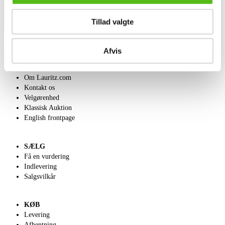
Tillad valgte
Afvis
OM OS
Om Lauritz.com
Kontakt os
Velgørenhed
Klassisk Auktion
English frontpage
SÆLG
Få en vurdering
Indlevering
Salgsvilkår
KØB
Levering
Afhentning