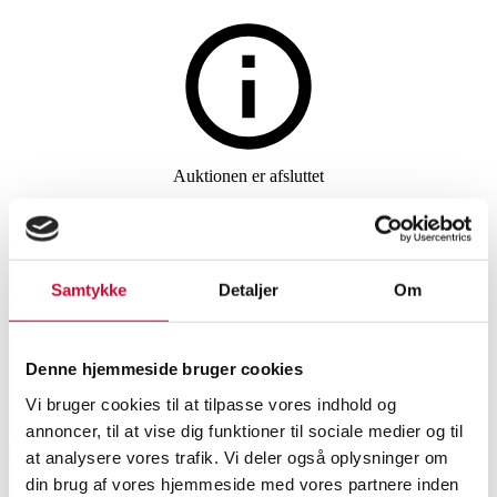
Auktionen er afsluttet
Royal Copenhagen. Let Saksisk
spisestel med bl.a. fiskefad,
Samtykke
Detaljer
Om
hjemmedekoreret. (37)
Denne hjemmeside bruger cookies
SHOWROOM
VURDERING
VARENUMMER
Vi bruger cookies til at tilpasse vores indhold og
annoncer, til at vise dig funktioner til sociale medier og til
Odense
DKK
4.000
6545541
at analysere vores trafik. Vi deler også oplysninger om
Spisestel, kaffestel
din brug af vores hjemmeside med vores partnere inden