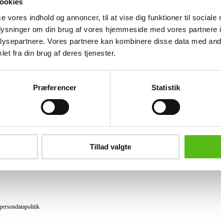
ookies
Lignende varer
se vores indhold og annoncer, til at vise dig funktioner til sociale
oplysninger om din brug af vores hjemmeside med vores partnere i
ysepartnere. Vores partnere kan kombinere disse data med andr
et fra din brug af deres tjenester.
brev og modtag nyheder samt tilbud direkte i din email.
Præferencer
Statistik
ing
tning
Tillad valgte
datapolitik
ilkår
persondatapolitik