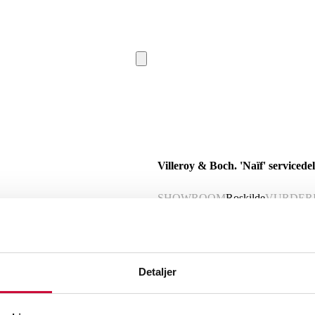
Villeroy & Boch. 'Naïf' servicedel
SHOWROOM
Roskilde
VURDER
Beskrivelse
Detaljer
Villeroy & Boch. 'Naïf' servicedele af 
10 krus. Ej efterset små chipsafslag k