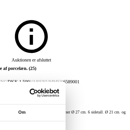
Auktionen er afsluttet
e af porcelæn. (25)
ING
DKK
1.500
VARENUMMER
6589001
Om
porcelæn bestående af: 9 middags tallerkner Ø 27 cm. 6 sidetall. Ø 21 cm. og
an forekomme. (25)