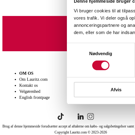
Denne hjemmeside bruger c
Vi bruger cookies til at tilpas
vores trafik. Vi deler også 
annonceringspartnere og anal
dem, eller som de har indsaml
Tilmeld dig vores nyheds
Samtykkevalg
Nødvendig
OM OS
SÆLG
KØB
Om Lauritz.com
Få en vurdering
Lever
Kontakt os
Indlevering
Afhen
Afvis
Velgørenhed
Salgsvilkår
Person
English frontpage
Købsv
Brug af denne hjemmeside forudsætter accept af aftalerne om købs- og salgsbetingelser samt 
Copyright Lauritz.com © 2023-
2026