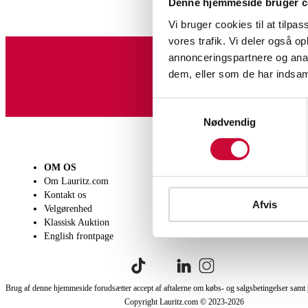
Denne hjemmeside bruger c
Vi bruger cookies til at tilpas
vores trafik. Vi deler også 
annonceringspartnere og anal
dem, eller som de har indsaml
Tilmeld dig vores nyheds
Samtykkevalg
Nødvendig
OM OS
SÆLG
KØB
Om Lauritz.com
Få en vurdering
Lever
Kontakt os
Indlevering
Afhen
Afvis
Velgørenhed
Salgsvilkår
Person
Klassisk Auktion
Købsv
English frontpage
Brug af denne hjemmeside forudsætter accept af aftalerne om købs- og salgsbetingelser samt 
Copyright Lauritz.com © 2023-
2026