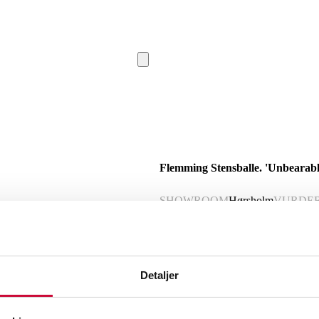
Flemming Stensballe. 'Unbearable 
SHOWROOM
Hørsholm
VURDE
Beskrivelse
Detaljer
Flemming Stensballe (f. 1946): Litogra
i bly. Lysmål 88x64 cm (101x77 cm). Gl