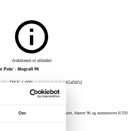
Auktionen er afsluttet
Pain' - litografi 96
RING
DKK
1.000
VARENUMMER
6545052
Om
fisk komposition 'Unbearable Pain' signeret, dateret 96 og nummereret 6/350
as revnet i højre hjørne.