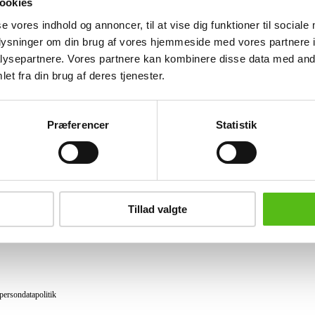
ookies
Lignende varer
se vores indhold og annoncer, til at vise dig funktioner til sociale
oplysninger om din brug af vores hjemmeside med vores partnere i
ysepartnere. Vores partnere kan kombinere disse data med andr
et fra din brug af deres tjenester.
brev og modtag nyheder samt tilbud direkte i din email.
Præferencer
Statistik
ing
tning
Tillad valgte
datapolitik
ilkår
persondatapolitik